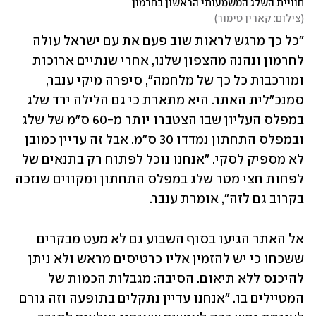
חוויית השלג המשמעותי הראשון בחרמון
(
צילום: קארין טימור
)
"כל כך מרגש לראות שוב פעם את עם ישראל עולה 
לחרמון ונהנה מהצפון שלנו, אחרי שנתיים ארוכות 
ומורכבות כל כך של מלחמה", סיפרה מיקי ענבר, 
סמנכ"לית האתר. היא מתארת כי גם הלילה ירד שלג 
במפלס העליון שבו הצטברו יותר מ-60 ס"מ של שלג 
ובמפלס התחתון נמדדו 30 ס"מ. אבל זה עדיין כמובן 
לא מספיק לסקי. "אנחנו נוכל לפתוח רק בתנאים של 
לפחות חצי מטר שלג במפלס התחתון ומקווים שנזכה 
בקרוב גם לזה", אומרת ענבר.
אל האתר הגיעו בסוף השבוע גם לא מעט מבקרים 
ששכחו כי יש להזמין אליו כרטיסים מראש ולא ניתן 
להיכנס ללא תיאום. הסיבה: מגבלות הכמות של 
המטיילים בו. "אנחנו עדיין נתקלים בתופעה וזה גורם 