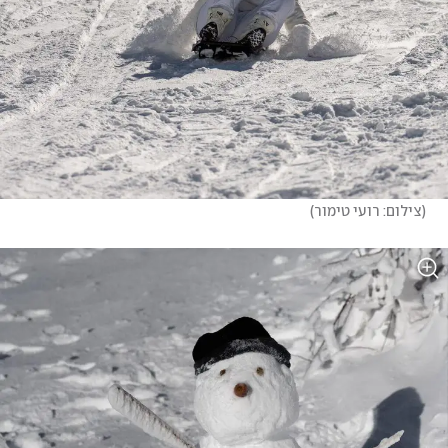
(
צילום: רועי טימור
)