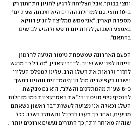
וחצי בבוקר, אבל הצליחה להגיע לחניון התחתון רק 
ב-10 וחצי. גם למזחלת ההרים היא חיכתה שעתיים", 
מספרת קארין. "אני ממש ממליצה להגיע דווקא 
באמצע השבוע, לקחת יום חופש ולהגיע לבושים 
בהתאם". 
הפעם האחרונה שמשפחת טימור הגיעה לחרמון 
הייתה לפני שש שנים. לדברי קארין, "זה כל כך מרגש 
לחזור ולראות את השלג הרב. עלינו למפלס העליון 
וישבנו בקפיטריה מול הנוף המדהים ונהנינו במשך 
כ-8 שעות מהמתקנים והשלג". היא גם מבקשת 
להוסיף טיפ מניסיונה: "את האטרקציות כמו מזחלות 
השלג וכאלה אני מציעה לעשות דבר ראשון כשאתם 
מגיעים, ואחר כך תעלו ברכבל ותשחקו בשלג. ככל 
שנהיה מאוחר יותר, כך התורים נעשים ארוכים יותר". 