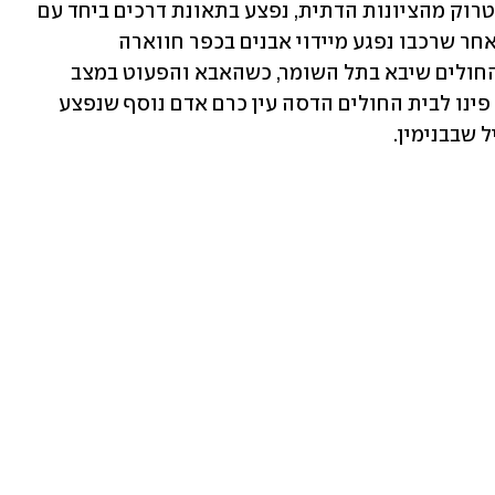
גבר בן 25, בנה של חברת הכנסת אורית סטרוק מהציונות הדתית, נפצע בתאונת דרכים ביחד עם 
שני ילדיו, פעוט בן שנתיים וילדה בת 4, לאחר שרכבו נפגע מיידוי אבנים בכפר חווארה 
שבשומרון. צוות מד"א פינה אותם לבית החולים שיבא בתל השומר, כשהאבא והפעוט במצב 
בינוני והילדה במצב קל. צוותים של מד"א פינו לבית החולים הדסה עין כרם אדם נוסף שנפצע 
 שבבנימין. 