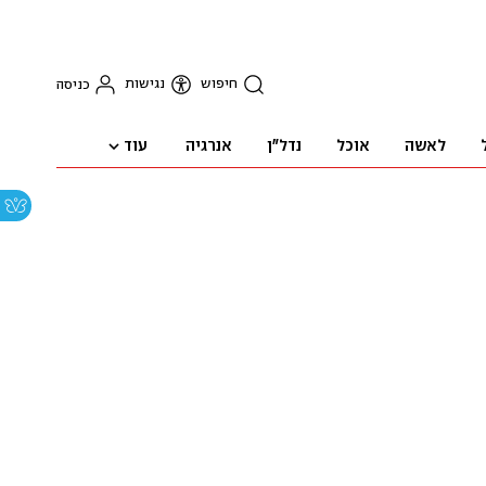
חיפוש
נגישות
כניסה
עוד
לאשה
אוכל
נדל"ן
אנרגיה