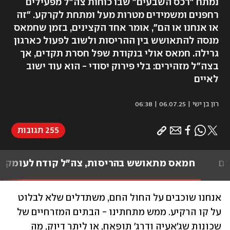
נמתח "רכס השבעים" שבו כוחות צה"ל מפעילים
רחפנים ומשמידים מטרות מעל ומתחת לקרקע. "זה
או אנחנו או הם", אומר אחד הקצינים, בזמן שחמאס
מנסה להתאושש בין ההריסות ולשוב לפעול כארגון
גרילה. חמאס אולי בנקודת שפל חסרת תקדים, אך
בצה"ל מזהירים: בלי פירוק יסודי - הוא עוד ישוב
לאיים
רון בן ישי
|
06.07.25 | 06:38
255 תגובות
דם
חמאס מתאושש בהריסות, צה"ל קודח לעומק
אנחנו שוכבים על החול החם, משתדלים שלא לבלוט 
על קו הרקיע. ממש מתחתינו - הבתים המזרחיים של 
שכונות שג'אעיה ודרג' תופאח, או ליתר דיוק, מה 