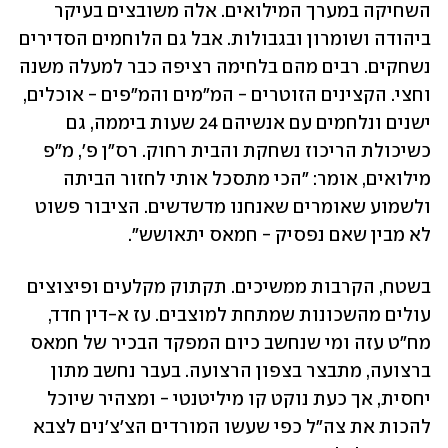
השחיקה במערך המילואים. אלה משובצים בעיקר 
ביהודה ושומרון ובגבולות. אבל גם הלוחמים הסדירים 
נשחקים. רבים מהם בלחימה רציפה כבר למעלה משנה 
וחצי. הקצינים הזוטרים - המ"מים והמ"פים - אוכלים, 
ישנים ונלחמים עם אנשיהם 24 שעות ביממה, גם 
כשיכולת הריכוז נשחקת והבית רחוק. רס"ן פ', מ"פ 
מילואים, אומר: "הכי מתסכל אותי לחזור הביתה 
ולשמוע שאומרים שאנחנו מדשדשים. הציבור פשוט 
לא מבין שאם נפסיק - חמאס יתאושש".
בשטח, הקרבות ממשיכים. תקתוק מקלעים ופיצוצים 
עולים מהשכונות שמתחת למוצבים. עז א-דין חדד, 
מח"ט עזה ומי שנחשב כיום המפקד הבכיר של חמאס 
ברצועה, מתבצר בצפון הרצועה. בעבר נחשב מתון 
יחסית, אך כעת נוקט קו מיליטנטי - ומצהיר שיוכל 
להכות את צה"ל כפי שעשו המורדים הצ'צ'נים לצבא 