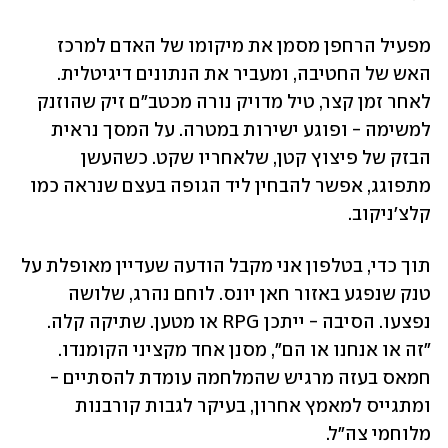
מפעיל הרחפן מסמן את מיקומו של האדם למרכז 
האש של החטיבה, ומעביר את הנתונים דיגיטלית. 
לאחר זמן קצר, טיל מדויק נורה מכטב"ם זיק שהוזנק 
למשימה - ופוגע ישירות במטרה. על המסך נראית 
הבזק של פיצוץ קטן, שלאחריו שקט. כשהעשן 
מתפוגג, אפשר להבחין ליד הגופה בעצם שנראה כמו 
קלצ'ניקוב.
תוך כדי, בטלפון אני מקבל הודעה שעדיין מאופלת על 
טנק שנפגע באזור חאן יונס. לוחם נהרג, שלושה 
נפצעו. הסיבה - ייתכן RPG או מטען. שתיקה קלה. 
"זה או אנחנו או הם", מסנן אחד מקציני הקומנדו. 
חמאס בעזה מרגיש שהמלחמה עומדת להסתיים - 
ומתגייס למאמץ אחרון, בעיקר לגבות קורבנות 
מלוחמי צה"ל.