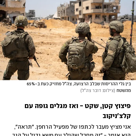
בין גלי ההריסות שבלב הרצועה, צה"ל מחזיק כעת ב-65% 
מהשטח
(
צילום: דובר צה"ל
)
פיצוץ קטן, שקט - ואז מגלים גופה עם 
קלצ'ניקוב
אני מציץ מעבר לכתפו של מפעיל הרחפן. "תראה", 
הוא אומר - "זה מחבל שהולך עם משא גדול על הגב. 