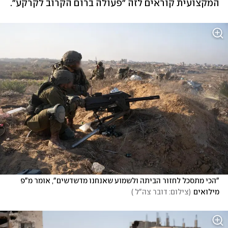
המקצועית קוראים לזה "פעולה ברום הקרוב לקרקע". 
"הכי מתסכל לחזור הביתה ולשמוע שאנחנו מדשדשים", אומר מ"פ 
מילואים
(
צילום: דובר צה"ל 
)