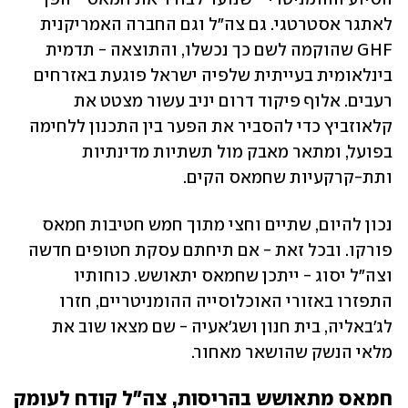
לאתגר אסטרטגי. גם צה"ל וגם החברה האמריקנית 
GHF שהוקמה לשם כך נכשלו, והתוצאה - תדמית 
בינלאומית בעייתית שלפיה ישראל פוגעת באזרחים 
רעבים. אלוף פיקוד דרום יניב עשור מצטט את 
קלאוזביץ כדי להסביר את הפער בין התכנון ללחימה 
בפועל, ומתאר מאבק מול תשתיות מדינתיות 
ותת-קרקעיות שחמאס הקים. 
נכון להיום, שתיים וחצי מתוך חמש חטיבות חמאס 
פורקו. ובכל זאת - אם תיחתם עסקת חטופים חדשה 
וצה"ל יסוג - ייתכן שחמאס יתאושש. כוחותיו 
התפזרו באזורי האוכלוסייה ההומניטריים, חזרו 
לג'באליה, בית חנון ושג'אעיה - שם מצאו שוב את 
מלאי הנשק שהושאר מאחור.
חמאס מתאושש בהריסות, צה"ל קודח לעומק