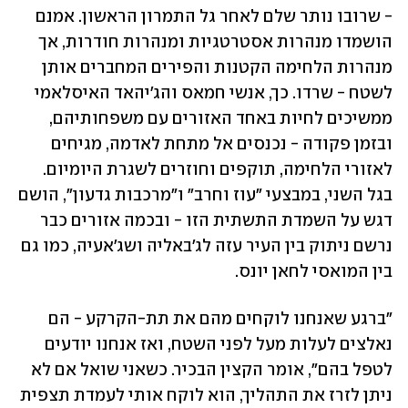
- שרובו נותר שלם לאחר גל התמרון הראשון. אמנם 
הושמדו מנהרות אסטרטגיות ומנהרות חודרות, אך 
מנהרות הלחימה הקטנות והפירים המחברים אותן 
לשטח - שרדו. כך, אנשי חמאס והג'יהאד האיסלאמי 
ממשיכים לחיות באחד האזורים עם משפחותיהם, 
ובזמן פקודה - נכנסים אל מתחת לאדמה, מגיחים 
לאזורי הלחימה, תוקפים וחוזרים לשגרת היומיום. 
בגל השני, במבצעי "עוז וחרב" ו"מרכבות גדעון", הושם 
דגש על השמדת התשתית הזו - ובכמה אזורים כבר 
נרשם ניתוק בין העיר עזה לג'באליה ושג'אעיה, כמו גם 
בין המואסי לחאן יונס.
"ברגע שאנחנו לוקחים מהם את תת-הקרקע - הם 
נאלצים לעלות מעל לפני השטח, ואז אנחנו יודעים 
לטפל בהם", אומר הקצין הבכיר. כשאני שואל אם לא 
ניתן לזרז את התהליך, הוא לוקח אותי לעמדת תצפית 