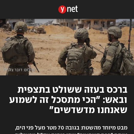
(צילום: דובר צה"ל)
ברכס בעזה ששולט בתצפית
ובאש: "הכי מתסכל זה לשמוע
שאנחנו מדשדשים"
מבט מיוחד מהשטח: בגובה 70 מטר מעל פני הים,