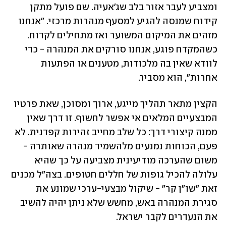
ומצביע לעבר אזור בלב שג'אעיה. שם פועל מתקן 
קידוח שמנסה להגיע למסעף מנהרות מרכזי. "אנחנו 
מזהים את המיקום המשוער ואז מתחילים לקדוח. 
כשהמקדח פוגע, אנחנו סורקים את המנהרה - כדי 
לוודא שאין בה מלכודות, מטענים או הפתעות 
אחרות", הוא מסביר.
הקצין מתאר תהליך מייגע, ארוך ומסוכן, שאת פרטיו 
המבצעיים המלאים אי אפשר לחשוף. זו דרך שאין 
ממנה קיצורי דרך: כל שלב מחייב זהירות קפדנית. לא 
פעם, הכוחות נמנעים מלהשמיד מנהרה שאותרה - 
משום שהערכה מודיעינית מצביעה על כך שהיא 
עלולה להכיל גופות של חללים חטופים. בצה"ל מכנים 
זאת "שו"ן קר" - שיקול מבצעי-ערכי שמונע את 
סגירת המנהרה באש, מחשש שלא ניתן יהיה להשיב 
את הנעדרים לקבר ישראל.