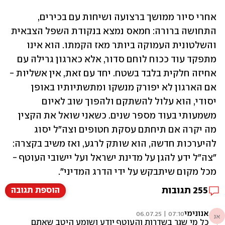
אחרי סיור ממושך ברצועה ושיחות עם בכירים, 
התחושה ברורה: חמאס נמצא בנקודת השפל הצבאית 
והשלטונית העמוקה ביותר מאז הקמתו. הוא אינו 
מתפקד עוד ככוח לוחם סדור, אלא כארגון גרילה עם 
אחיזה חלקית בלבד בשטח. יחד עם זאת, אין אשליות - 
אם הארגון לא יפורק מנשקו ומתשתיותיו באופן 
יסודי, הוא עלול להשתקם ולהפוך שוב לאיום 
משמעותי בעוד מספר שנים. כשאני שואל את הקצין 
מה יקרה אם תיחתם עסקת חטופים וצה"ל יסוג 
להיערכות חדשה, הוא שותק לרגע, ואז משיב בקצרה: 
"צה"ל ידע להגן על מדינת ישראל ועל יישובי העוטף - 
מכל מקום שיתבקש על ידי הדרג המדיני".
255
תגובות
הוספת תגובה
אנונימי
07:10 | 06.07.25
אנ
כל מי שגר בשדרות והעוטף יודע ושומע היטב שאתם