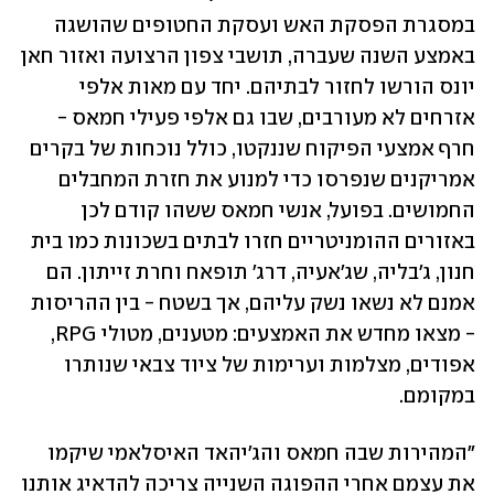
במסגרת הפסקת האש ועסקת החטופים שהושגה 
באמצע השנה שעברה, תושבי צפון הרצועה ואזור חאן 
יונס הורשו לחזור לבתיהם. יחד עם מאות אלפי 
אזרחים לא מעורבים, שבו גם אלפי פעילי חמאס - 
חרף אמצעי הפיקוח שננקטו, כולל נוכחות של בקרים 
אמריקנים שנפרסו כדי למנוע את חזרת המחבלים 
החמושים. בפועל, אנשי חמאס ששהו קודם לכן 
באזורים ההומניטריים חזרו לבתים בשכונות כמו בית 
חנון, ג'בליה, שג'אעיה, דרג' תופאח וחרת זייתון. הם 
אמנם לא נשאו נשק עליהם, אך בשטח - בין ההריסות 
- מצאו מחדש את האמצעים: מטענים, מטולי RPG, 
אפודים, מצלמות וערימות של ציוד צבאי שנותרו 
במקומם.
"המהירות שבה חמאס והג'יהאד האיסלאמי שיקמו 
את עצמם אחרי ההפוגה השנייה צריכה להדאיג אותנו 