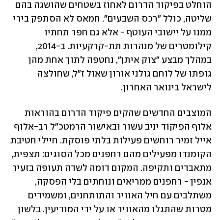
הוחלט בפיקוד הדרום לאחוז בשטחים שהושגה בהם 
שליטה, כולל "רכס השבעים". חמאס לא הסתפק בירי 
ממנו על יישובי העוטף - אלא גם חפר תחתיו 
קילומטרים של מנהרות תת-קרקעיות. ב-2014, 
במהלך מבצע "צוק איתן", נחטפה לתוך אחת מהן 
גופתו של לוחם גולני אורון שאול ז"ל, שחולצה 
לישראל בינואר האחרון. 
המוצבים החדשים שהקים פיקוד הדרום בהוראות 
אלוף הפיקוד יניב עשור ובאישור הרמטכ"ל רב-אלוף 
אייל זמיר רוחשים פעילות בלתי פוסקת. חיילי חטיבת 
הקומנדו מפעילים מהם רחפנים מכל הסוגים: תצפית, 
מתאבדים ותקיפה. המקום דומה לשדה תעופה בזעיר 
אנפין - רחפנים ממריאים ונוחתים בלי הפסקה, 
משתלבים עם חיל האוויר והתותחנים, ומשמידים 
מטרות שהתגלו מהאוויר או על ידי המודיעין. בלשון 