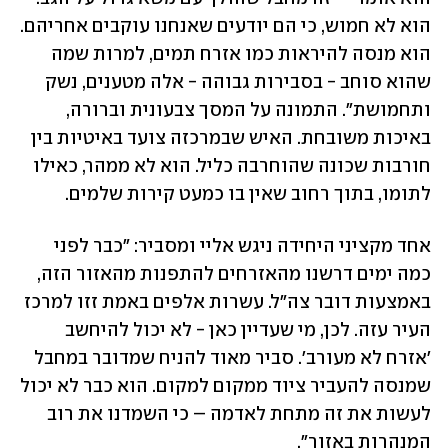
הוא לא חמוש, כי הם יודעים שאנחנו עוקבים אחריהם. 
הוא מנסה להיראות כמו אזרח תמים, למרות שמה 
שהוא סוחב - בסבירות גבוהה - אלה מטענים, נשק 
ותחמושת". התמונה על המסך צבעונית וברורה, 
באיכות משובחת. האיש שבמרכזה צועד באיטיות בין 
חורבות שכונה שהוחרבה כליל. הוא לא ממהר, כאילו 
לתומו, בתוך רחוב שאין בו כמעט קירות שלמים.
אחד מקציני היחידה ניגש אליי ומסביר: "כבר לפני 
כמה ימים דרשנו מהאזרחים להתפנות מהאזור הזה, 
באמצעות דובר צה״ל. עשרות אלפים באמת זזו למרכז 
העיר עזה. לכן, מי שעדיין כאן - לא יכול להיחשב 
'אזרח לא מעורב'. סביר מאוד להניח שמדובר במחבל 
שמנסה להעביר ציוד ממקום למקום. הוא כבר לא יכול 
לעשות את זה מתחת לאדמה – כי השמדנו את רוב 
המנהרות באזור".