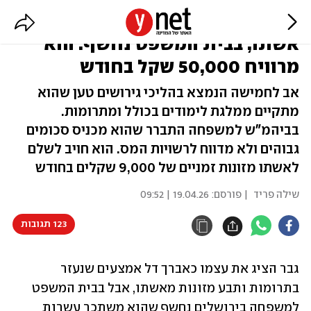
האברך טען שהוא עני ותבע את
אשתו, בבית המשפט נחשף: הוא
מרוויח 50,000 שקל בחודש
אב לחמישה הנמצא בהליכי גירושים טען שהוא
מתקיים ממלגת לימודים בכולל ומתרומות.
בביהמ"ש למשפחה התברר שהוא מכניס סכומים
גבוהים ולא מדווח לרשויות המס. הוא חויב לשלם
לאשתו מזונות זמניים של 9,000 שקלים בחודש
שילה פריד
| פורסם:
19.04.26 | 09:52
123 תגובות
גבר הציג את עצמו כאברך דל אמצעים שנעזר 
בתרומות ותבע מזונות מאשתו, אבל בבית המשפט 
למשפחה בירושלים נחשף שהוא משתכר עשרות 