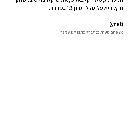
המכהנת, מילווקי באקס, את שיקגו בולס במשחק 
חוץ. היא עלתה ליתרון 1:3 בסדרה.
(ynet)
מצאתם טעות בכתבה? כתבו לנו על זה