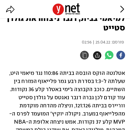
פלייאוף ה-NBA: אטלנטה הפסידה
למיאמי בבית, דנבר ניצחה את גולדן
סטייט
פורסם:
25.04.22 | 02:56
אטלנטה הוקס הובסה בביתה 110:86 נגד מיאמי היט, 
שעלתה ל-1:3 בסדרת רבע גמר פלייאוף המזרח בין 
השתיים. כוכב הקבוצה ג'ימי באטלר קלע 36 נקודות. 
עוד קודם לכן גברה דנבר נאגטס על גולדן סטייט 
ווריירס בביתה 121:126, וניצלה מהדחה מוקדמת 
מהפלייאוף במערב. ניקולה יוקיץ' המועמד לפרס ה-
MVP קלע 37 נקודות. אמש ניצחה אלופת ה-NBA 