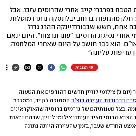
 הטבח בפרברי קייב אחרי שהרוסים עזבו, אבל
: חלק מהגופות ברחוב יבלונסקה נותרו מוטלות
טבח אחת, חשש שבבורודיינקה ההרג גדול
אחרי נסיגת הרוסים: "עונו ונרצחו". היום ינאם
או"ם, הוא כבר חושב על היום שאחרי המלחמה:
ן עדיפות עליונה"
49 תגובות
העיתון "ניו יורק טיימס" חשף לפנות בוקר (יום ג') צילומי לוויין חדשים ההודפים את הטענה 
בח ברחובות העיירה בוצ'ה
 הסמוכה לקייב, במסגרת 
ניסיונה להאשים את הרוסים בפשעי מלחמה. בצל טענותיהם של גורמים ברוסיה שהאוקראינים 
פיזרו בכוונה גופות ברחובות אחרי נסיגת הצבא הרוסי מציג העיתון צילומי לוויין, שבהם נראות 
גופות הנרצחים מוטלות ברחובות כבר באמצע החודש שעבר, בזמן שהעיירה הייתה נתונה 