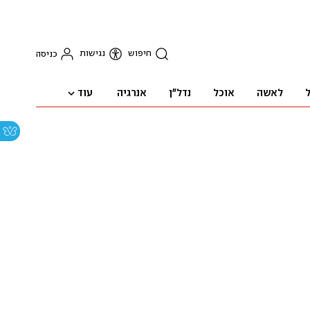
חיפוש
נגישות
כניסה
עוד
ל
לאשה
אוכל
נדל"ן
אנרגיה