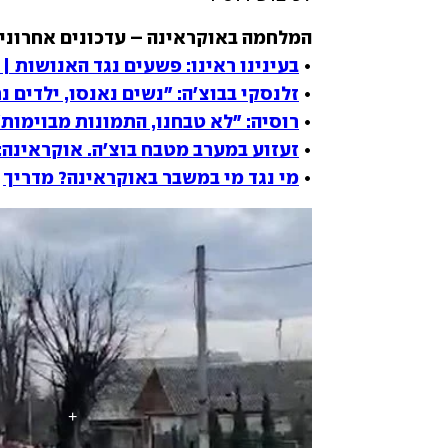
• 
בעינינו ראינו: פשעים נגד האנושות | שליחי ynet בזירת ה
• 
זלנסקי בבוצ'ה: "נשים נאנסו, ילדים נ
• 
רוסיה: "לא טבחנו, התמונות מבוימות"
• 
זעזוע במערב מטבח בוצ'ה. אוקראינה:
• 
מי נגד מי במשבר באוקראינה? מדריך