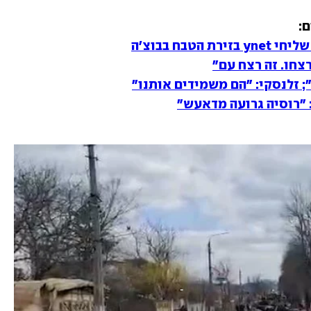
טבח בבוצ'ה
רצחו. זה רצח עם"
; זלנסקי: "הם משמידים אותנו"
 "רוסיה גרועה מדאעש"