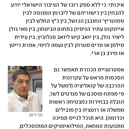
איכותי. כי ללא ספק רובו של הציבור הישראלי יודע 
להבחין בין כישוריהם של ליברמן המנוסה לבין 
סמוטריץ' החובבן הכושל, בין כ"ץ החלש לבין 
אייזנקוט עתיר הניסיון בתחום הביטחון, בין מאי גולן 
ליאיר גולן, בין יואב קיש ליואב סגלוביץ, בין עידית 
סילמן או מרים סטרוק לבין נעמה לזימי, אפרת רייטן 
או מירב בן ארי.
אסטרטגיית הכוורת תאפשר גם 
הסכמות מראש על עקרונות 
ההרכבה של קואליציה (למשל על 
פי מפתח מוסכם של מנדטים לשר, 
הובלה בבחירות כמבטיחה ראשות 
ממשלה או רוטציה בין מובילים 
גבי וימן
וכדומה). היא תוכל לגייס תמיכה 
מתנועות המחאה, המילואימניקים המתוסכלים, 