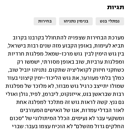
תגיות
נפתלי בנט
בנימין נתניהו
בחירות
מערכת הבחירות שצפויה להתחולל בקרבנו בקרוב 
תביא לעימות, באופן הקבוע מזה שנים רבות בישראל, 
בין גוש הימין לבין  גוש מרכז-שמאל. מפלגות חרדיות 
ומפלגות ערביות, שוב באופן מסורתי, ישמשו רק 
כשחקני חיזוק לקואליציה שתקום. נתניהו יוביל שוב, 
כמלך בלתי מעורער, את גוש הליכוד-ימין קיצוני בעוד 
שמולו יתייצב כרגיל גוש מבוזר, לא מלוכד של מפלגות 
רבות שבראשן בנט, אייזנקוט, ליברמן, לפיד, גולן ואולי 
גם גנץ. קשה לראות גוש זה מתלכד למפלגה אחת 
לאור הבדלי עמדות, אגו של האישים המעורבים 
ומשקעי עבר לא נעימים. הכלל המיתולוגי של "סכום 
החלקים גדול מהשלם" לא הוכיח עצמו בעבר: שברי 