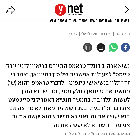
טראמפ: "מה שסין תעשה בטייוואן
תלוי בנשיא שי ג'ינפינג"
רויטרס
| פורסם:
08.01.26 | 23:22
נשיא ארה"ב דונלד טראמפ התייחס בריאיון ל"ניו יורק 
טיימס" לפעילות אפשרית של סין בטייוואן, ואמר כי 
זה "תלוי בנשיא שי ג'ינפינג". לדברי טראמפ, "הוא (שי) 
מחשיב את טייוואן לחלק מסין, ומה שהוא הולך 
לעשות תלוי בו". בהמשך, הנשיא האמריקני סייג מעט 
את דבריו: "הבעתי בפניו שאהיה מאוד לא מרוצה אם 
הוא יעשה את זה, ואני לא חושב שהוא יעשה את זה. 
אני מקווה שהוא לא יעשה את זה".
מצאתם טעות בכתבה? כתבו לנו על זה