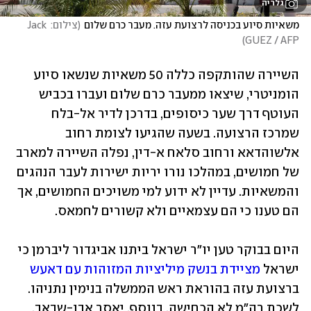
גלריה
משאיות סיוע בכניסה לרצועת עזה. מעבר כרם שלום
(
צילום: Jack 
)
GUEZ / AFP
השיירה שהותקפה כללה 50 משאיות שנשאו סיוע 
הומניטרי, שיצאו ממעבר כרם שלום ועברו בכביש 
העוטף דרך שער כיסופים, בדרכן לדיר אל-בלח 
שמרכז הרצועה. בשעה שהגיעו לצומת רחוב 
אלשוהדאא ורחוב סלאח א-דין, נפלה השיירה למארב 
של חמושים, במהלכו נורו יריות ישירות לעבר הנהגים 
והמשאיות. עדיין לא ידוע למי משויכים החמושים, אך 
הם טענו כי הם עצמאיים ולא קשורים לחמאס.
היום בבוקר טען יו"ר ישראל ביתנו אביגדור ליברמן כי 
ישראל 
מציידת בנשק מיליציות המזוהות עם דאעש
ברצועת עזה בהוראת ראש הממשלה בנימין נתניהו. 
לשכת רה"מ לא הכחישה. בנוסף, יאסר אבו-שבאב, 