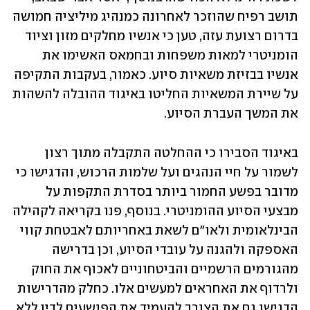
תושב רפיח שהוזכר לאחרונה כמנהיג מיליציה חמושה 
בדרום רצועת עזה, טען כי אנשיו מחלקים מזון וציוד 
הומניטרי למאות משפחות ובחמאס האשימו את 
אנשיו בבזיזת משאיות סיוע. כאמור, בעקבות התקיפה 
על שיירת המשאיות החליטו באיגוד ההובלה להשהות 
את המשך העברת הסיוע. 
באיגוד הסבירו כי ההחלטה התקבלה מתוך רצון 
לשמור על חיי הנהגים ועל שלמות הרכוש, והדגישו כי 
מדובר בפשע החמור ביותר בסדרת התקפות על 
מבצעי הסיוע ההומניטרי. בנוסף, פנו בקריאה לקהילה 
הבינלאומית ולאו"ם לשאת באחריותם לאבטחת קווי 
האספקה ולהגנה על עובדי הסיוע, וכן בדרישה 
מהגורמים הרשמיים והביטחוניים לאכוף את החוק 
ולרדוף את האחראים למעשים אלו. כחלק מהדרישות 
הדגישו גם את הצורך להעמיד את הפושעים לדין ללא 