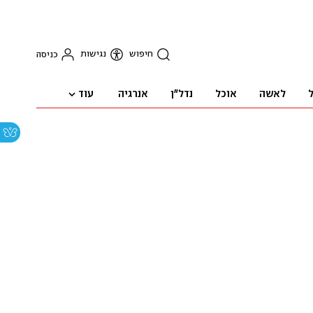
חיפוש
נגישות
כניסה
עוד
ל
לאשה
אוכל
נדל"ן
אנרגיה