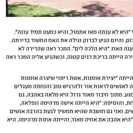
הגבר שאיתר את הנרצחת אמר ל-ynet כי "היא לא ענתה מאז אתמול, והיא כמעט תמיד עונה". 
לדבריו, הוא היה צריך לעזור לה להוציא גזם, והיום הגיע לבדוק וגילה את האח החשוד בדירתה. 
הוא שאל היכן נמצאת האישה, ולשאלתו ענה האח: "היא הלכה לים". המכר ראה שהדירה לא 
מסודרת, מה שהעלה את חשדו. בחצר הדירה הייתה בריכת דגים קטנה, וכשהגיע אליה המכר ראה 
שלי, חברתה של הנרצחת, סיפרה כי היא הייתה "יצירת אומנות, אשת ריפוי שיצרה אומנות 
ממקום של חיבור לעצמה ולרוח. היא עזרה לאנשים לראות אור ולהרגיש טוב והנחתה מעגלים 
ויצרה סדנאות, והייתה מטפלת בחסד ובמגע, מתוך חיבור מאוד גדול. היא מלאה באהבה, גם 
לאחיה". היא אספה את הכלבה של הנרצחת, והוסיפה: "היא הייתה אישה מדהימה ונפלאה, 
ואהבתי אותה מאוד. היא נגעה בהמון אנשים, ואני גם חושבת שהיא תמשיך לגעת בהרבה אנשים 
בדברים שהיא השאירה אחריה". לדבריה, "היא אהבה את אחיה מאוד, והייתה אחות מדהימה. היא 