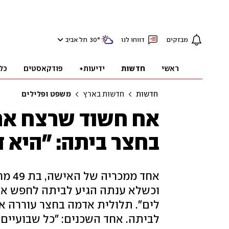
מבזקים
דווחו לנו
°
30
תל אביב
ראשי
חדשות
ידיעות+
פודקאסטים
כל
חדשות
חדשות בארץ
משפט ופלילים
אח חשוד שרצח את 
בחצר ביתה: "היא ד
אחד 
וכשלא ענתה הגיע לביתה לחפש או
לים". תלולית אדמה בחצר עוררה את
לביתה. אחד השכנים: "כל שבועיים 