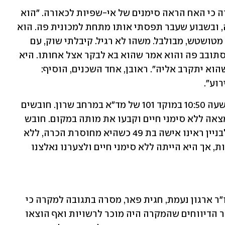
אהובה, שהייתה מורה של הנרצחת, סיפרה כי האח הראה סימנים של אי-שפיות לכאורה. "הוא 
מספר לי שהוא היה מאושפז בשער מנשה, ובשבוע שעבר תפסתי אותו מתחת למכונית פה. הוא 
אמר 'אני עושה עכשיו יוגה'. הוא נראה לי מטושטש, מבולבל. משהו לא רגיל. קיבלתי שוק, עם 
דמעות. בשבוע שעבר שאלתי למה הוא מסתובב פה והוא אמר שהוא בא לבקר אצל אחותו. היא 
לא דיברה על אחיה כלום. היא לא רצתה שהוא יתקרב אליה". ראובן, אחד השכנים, הוסיף: 
וע". 
הדיווח על איתור גופת האישה התקבל בשעה 10:50 במוקד 101 של מד"א במרחב שרון. חובשים 
ופרמדיקים של מד"א דיווחו כי האישה נמצאה ללא סימני חיים וקבעו את מותה במקום. חובש 
בכיר במד"א רוני דרורי סיפר: "כשהגענו לבניין ראינו אישה בת 49 כשהיא מחוסרת הכרה, ללא 
דופק וללא נשימה. ביצענו בדיקות רפואיות, אך היא הייתה ללא סימני חיים ולצערנו נאלצנו 
מתחילת השנה נרצחו 10 נשים בישראל. יו"ר ארגון נעמת, חגית פאר, מסרה בתגובה למקרה כי 
"נדרשת חקירה יסודית של המשטרה לאור הדיווחים שהמקרה היה מוכר לרשויות ואף הוצאו 