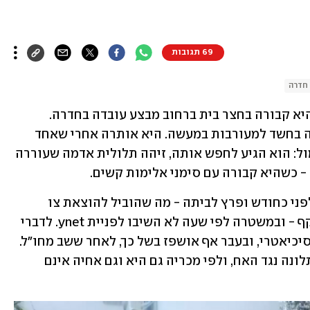
69 תגובות
חדרה
אישה בת 49 אותרה הבוקר (יום שני) כשהיא קבורה בחצר בית ברחוב מבצע עובדה בחדרה. 
המשטרה פתחה בחקירה ועצרה את אחיה בחשד למעורבות במעשה. היא אותרה אחרי שאחד 
ממכריה ניסה ליצור איתה קשר מאז אתמול: הוא הגיע לחפש אותה, זיהה תלולית אדמה שעוררה 
 כשהיא קבורה עם סימני אלימות קשים.
מכרים אחרים סיפרו כי האח איים עליה לפני כחודש ופרץ לביתה - מה שהוביל להוצאת צו 
הרחקה נגדו. לא ברור אם הצו עודנו בתוקף - ובמשטרה לפי שעה לא השיבו לפניית ynet. לדברי 
המכרים, הוא מוכר לרשויות ובעל רקע פסיכיאטרי, ובעבר אף אושפז בשל כך, לאחר ששב מחו"ל. 
המשפחה ציינה כי האחות הגישה בעבר תלונה נגד האח, ולפי מכריה גם היא וגם אחיה אינם 