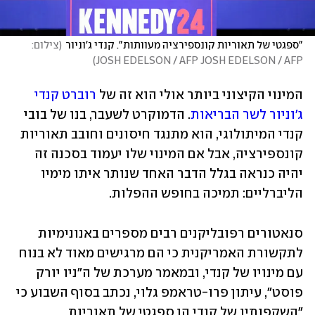
"ספגטי של תאוריות קונספירציה מעוותות". קנדי ג'וניור
(
צילום:  
)
JOSH EDELSON / AFP JOSH EDELSON / AFP
המינוי הקיצוני ביותר אולי הוא זה של 
רוברט קנדי 
ג'וניור לשר הבריאות
. הדמוקרט לשעבר, בנו של בובי 
קנדי המיתולוגי, הוא מתנגד חיסונים וחובב תאוריות 
קונספירציה, אבל אם המינוי שלו יעמוד בסכנה זה 
יהיה כנראה בגלל הדבר האחד שנותר איתו מימיו 
הליברליים: תמיכה בחופש ההפלות.
סנאטורים רפובליקנים רבים מספרים באנונימיות 
לתקשורת האמריקנית כי הם מרגישים מאוד לא בנוח 
עם מינויו של קנדי, ובמאמר מערכת של ה"ניו יורק 
פוסט", עיתון פרו-טראמפ גלוי, נכתב בסוף השבוע כי 
"השקפותיו של קנדי הן ספגטי של תאוריות 