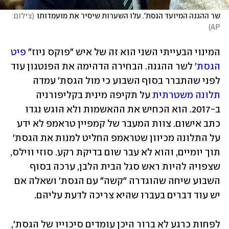
שר ההגנה המיועד הגסת'. עלו השערות שיסיר את מועמדותו
(
צילום: 
)
AP
המינוי הבעייתי השני הוא זה של איש "פוקס ניוז" 
פיט 
הגסת'
 לשר ההגנה. הבחירה הדהימה את הפנטגון עוד 
לפני שהתברר בסוף השבוע כי מול הגסת' עמדה 
תלונה משטרתית
 על תקיפה מינית בקליפורניה 
ב-2017. הוא הכחיש את ההאשמות ולא הוגש נגדו 
כתב אישום. צוות המעבר של קמפיין טראמפ לא ידע 
על התלונה מכיוון שטראמפ החליט למנות את הגסת' 
תוך יומיים, והוא לא עבר שום בדיקת רקע. סוזי ווילס, 
שצפויה להיות ראש סגל הבית הלבן, ערכה בסוף 
השבוע שיחה שהוגדרה "קשה" עם הגסת' ושאלה אם 
יש עוד דברים בעברו שהיא צריכה לדעת עליהם.
לפחות כרגע לא ברור היכן עומדים סיכוייו של הגסת', 