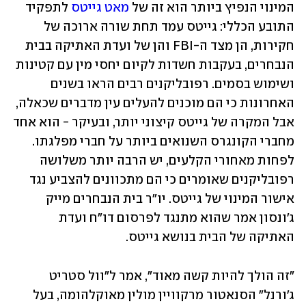
המינוי הנפיץ ביותר הוא זה של 
מאט גייטס
 לתפקיד 
התובע הכללי: גייטס עמד תחת שורה ארוכה של 
חקירות, הן מצד ה-FBI והן של ועדת האתיקה בבית 
הנבחרים, בעקבות חשדות לקיום יחסי מין עם קטינות 
ושימוש בסמים. רפובליקנים רבים הראו בשנים 
האחרונות כי הם מוכנים להעלים עין מדברים שכאלה, 
אבל המקרה של גייטס קיצוני יותר, ובעיקר - הוא אחד 
מחברי הקונגרס השנואים ביותר על חברי מפלגתו. 
לפחות מאחורי הקלעים, יש הרבה יותר משלושה 
רפובליקנים שאומרים כי הם מתכוונים להצביע נגד 
אישור המינוי של גייטס. יו"ר בית הנבחרים מייק 
ג'ונסון אמר שהוא מתנגד לפרסום דו"ח ועדת 
האתיקה של הבית בנושא גייטס.
"זה הולך להיות קשה מאוד", אמר ל"וול סטריט 
ג'ורנל" הסנאטור מרקוויין מולין מאוקלהומה, בעל 