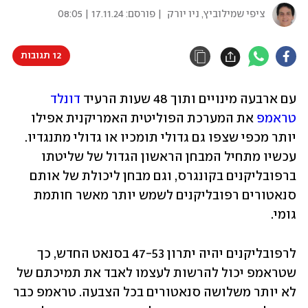
ציפי שמילוביץ, ניו יורק
| פורסם:
17.11.24 | 08:05
12 תגובות
עם ארבעה מינויים ותוך 48 שעות הרעיד 
דונלד 
טראמפ
 את המערכת הפוליטית האמריקנית אפילו 
יותר מכפי שצפו גם גדולי תומכיו או גדולי מתנגדיו. 
עכשיו מתחיל המבחן הראשון הגדול של שליטתו 
ברפובליקנים בקונגרס, וגם מבחן ליכולת של אותם 
סנאטורים רפובליקנים לשמש יותר מאשר חותמת 
גומי.
לרפובליקנים יהיה יתרון 47-53 בסנאט החדש, כך 
שטראמפ יכול להרשות לעצמו לאבד את תמיכתם של 
לא יותר משלושה סנאטורים בכל הצבעה. טראמפ כבר 