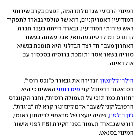
המינוי הרביעי שגרם לתדהמה, הפעם בקרב שירותי 
המודיעין האמריקניים, הוא של טולסי גבארד לתפקיד 
ראש שירותי המודיעין. גבארד הייתה בעבר חברת 
קונגרס דמוקרטית מהוואי, אבל עשתה בעשור 
האחרון מעבר חד לצד הבדלני. היא תומכת בנשיא 
סוריה בשאר אסד ותומכת ברוסיה בסכסוך עם 
אוקראינה.
הילרי קלינטון
 הגדירה את גבארד כ"נכס רוסי", 
הסנאטור הרפובליקני 
מיט רומני
 האשים כי היא 
"חוזרת כמו תוכי על תעמולה רוסית", וחבר הקונגרס 
הרפובליקני לשעבר אדם קינזינגר קרא לה "בוגדת". 
ג'ון בולטון
, שהיה יועצו של טראמפ לביטחון לאומי, 
דורש שגבארד תעמוד בפני חקירת FBI לפני אישור 
המינוי בסנאט.