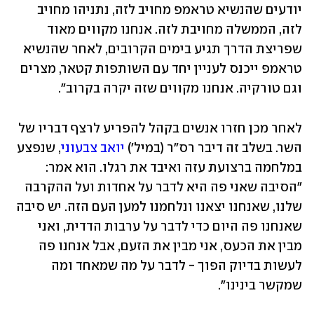
יודעים שהנשיא טראמפ מחויב לזה, נתניהו מחויב 
לזה, הממשלה מחויבת לזה. אנחנו מקווים מאוד 
שפריצת הדרך תגיע בימים הקרובים, לאחר שהנשיא 
טראמפ ייכנס לעניין יחד עם השותפות קטאר, מצרים 
וגם טורקיה. אנחנו מקווים שזה יקרה בקרוב".
לאחר מכן חזרו אנשים בקהל להפריע לרצף דבריו של 
השר. בשלב זה דיבר רס"ר (במיל') 
יואב צבעוני
, שנפצע 
במלחמה ברצועת עזה ואיבד את רגלו. הוא אמר: 
"הסיבה שאני פה היא לדבר על אחדות ועל ההקרבה 
שלנו, שאנחנו יצאנו ונלחמנו למען העם הזה. יש סיבה 
שאנחנו פה היום כדי לדבר על ערבות הדדית, ואני 
מבין את הכעס, אני מבין את הזעם, אבל אנחנו פה 
לעשות בדיוק הפוך - לדבר על מה שמאחד ומה 
שמקשר בינינו".