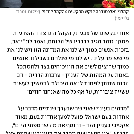
קהלני ואלכסנדרה לוקש מבקשים מהקהל לחדול
(
צילום: נמרוד 
גליקמן
)
אחרי בקשתו של צבעוני, הקהל התרצה וההפרעות 
פסקו. זוהר הגיב לדבריו של הלוחם, ואמר לו: "יואב, 
בזכות אנשים כמוך יש לנו את המדינה הזו ויש לנו את 
מי ששומר עלינו. יש לנו מי שנלחם בשבילנו. אנשים 
כמוך שרוצים לשים את הוויכוחים בצד ולהסתכל 
באמת על המהות של העניין - ערבות הדדית - הם 
הכוח שנותן לפחות לי את היכולת להמשיך לעשות 
עשייה ציבורית, על אף כל מה שאנחנו חווים".
"מדהים בעיניי שאני שר שבערך שנתיים מדבר על 
אחדות בעם ישראל, פועל למען אחדות בעם, מאוד 
אקטיבי בעניין הזה - וחוטף את מה שחטפתי היום", 
הדגיש. "אני חושב שזה מחדד את העיוורון שקיים אצל 