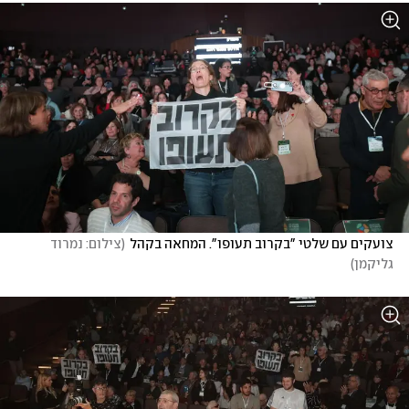
צועקים עם שלטי "בקרוב תעופו". המחאה בקהל
(
צילום: נמרוד 
גליקמן
)