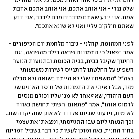
להם 'אני אוהב כל אחד ואחת מכם'. כל אלו שהרימו 
שלט נגדי - אני אוהב אתכם, אני אוהב אתכם אהבת 
אמת. אני יודע שאתם מדברים מדם ליבכם, אני יודע 
שאתם חולקים עליי ואני לא שונא אתכם".
לפני המהומה, קהלני - גיבור מלחמת יום הכיפורים - 
אמר בפאנל כי התמונות שראה כילד מהשואה, וגם 
החינוך שקיבל בבית, בבית הכנסת ובתנועות הנוער, 
השפיע על החלטתו להתגייס לשירות משמעותי 
בצה"ל. "המשפחה שלי לא הייתה בשואה ולא סבלה 
מזה, אבל ראיתי את התמונות של חוסר האונים של 
העם היהודי, שאף אחד לא מגן עליו וכולם מנסים 
לרמוס אותו", אמר. "פתאום, חשתי תחושת גאווה 
לאומית, וידעתי שביום פקודה לא אתן שזה יקרה שוב. 
וכך הגעתי ליום שבו התגייסתי, ומצאתי את עצמי 
בחוד החנית, גאה ומוכן לעשות כל דבר בשביל המדינה 