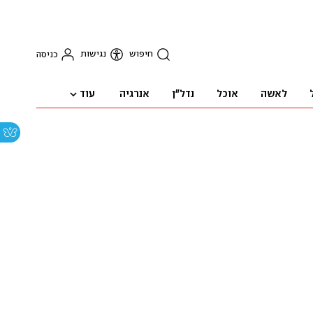
חיפוש
נגישות
כניסה
עוד
לאשה
אוכל
נדל"ן
אנרגיה