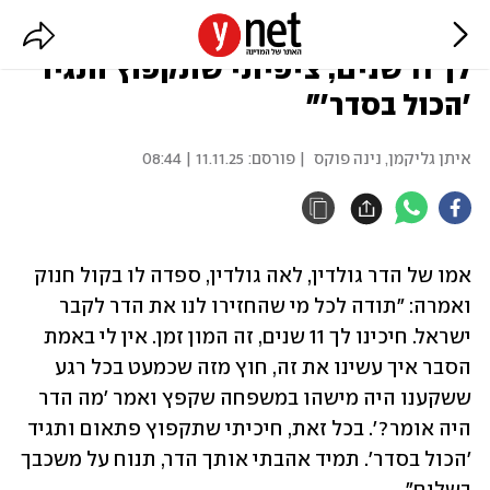
אימו של הדר גולדין נפרדה: "חיכינו
לך 11 שנים, ציפיתי שתקפוץ ותגיד
'הכול בסדר'"
איתן גליקמן
,
נינה פוקס
| פורסם:
11.11.25 | 08:44
אמו של הדר גולדין, לאה גולדין, ספדה לו בקול חנוק 
ואמרה: "תודה לכל מי שהחזירו לנו את הדר לקבר 
ישראל. חיכינו לך 11 שנים, זה המון זמן. אין לי באמת 
הסבר איך עשינו את זה, חוץ מזה שכמעט בכל רגע 
ששקענו היה מישהו במשפחה שקפץ ואמר 'מה הדר 
היה אומר?'. בכל זאת, חיכיתי שתקפוץ פתאום ותגיד 
'הכול בסדר'. תמיד אהבתי אותך הדר, תנוח על משכבך 