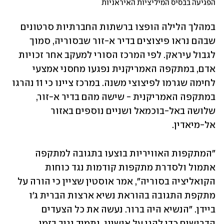
הפגיעה בבסיס המיליציות האיראניות
במהלך הלילה הופצו ברשתות החברתיות סרטונים 
שבהם נראו פיצוצים בדיר א-זור שבסוריה, סמוך 
לגבול עיראק. לפי המרכז הסורי למעקב אחר זכויות 
אדם, במתקפה האמריקנית נפגעו מחסני אמצעי 
לחימה שגרמו לפיצוצי משנה. במרכז ציינו כי 11 נהרגו 
במתקפה האמריקנית - שישה מהם בדיר א-זור, 
שלושה באל-בוכמאל ושניים נוספים באזור 
אל-מיאדין.
"המתקפות האוויריות בוצעו בתגובה למתקפה 
אתמול ולסדרת מתקפות קודמות נגד כוחות 
הקואליציה בסוריה", אמר אוסטין שציין כי הורה על 
מתקפת התגובה בהוראת נשיא ארצות הברית ג'ו 
ביידן. "הנשיא היה ברור. נעשה את כל הצעדים 
הדרושים כדי להגן על אנשינו, ותמיד נגיב בזמן 