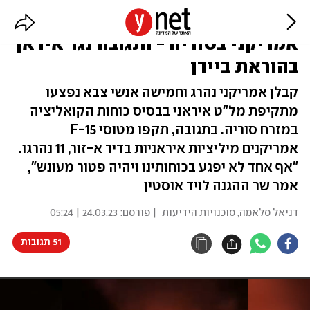
מתקפת מל"ט קטלנית על בסיס
אמריקני בסוריה - ותגובה נגד איראן
בהוראת ביידן
קבלן אמריקני נהרג וחמישה אנשי צבא נפצעו
מתקיפת מל"ט איראני בבסיס כוחות הקואליציה
במזרח סוריה. בתגובה, תקפו מטוסי F-15
אמריקנים מיליציות איראניות בדיר א-זור, 11 נהרגו.
"אף אחד לא יפגע בכוחותינו ויהיה פטור מעונש",
אמר שר ההגנה לויד אוסטין
דניאל סלאמה
,
סוכנויות הידיעות
| פורסם:
24.03.23 | 05:24
51 תגובות