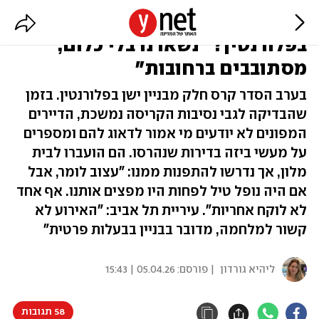
מי ידאג לדיירי הבניין שקרס
בפלורנטין? "נשארנו בלי כלום,
מסתובבים ברחובות"
בערב הסדר קרס חלק מבניין ישן בפלורנטין. בזמן
שהבדיקה לגבי נסיבות הקריסה נמשכת, הדיירים
המפונים לא יודעים מי אמור לדאוג להם ומספרים
על מעשי ביזה בדירות שנהרסו. הם הועברו לבית
מלון, אך נדרשו להתפנות ממנו: "עצוב לומר, אבל
אם היה נופל טיל לפחות היו מפצים אותנו. אף אחד
לא לוקח אחריות". עיריית תל אביב: "האירוע לא
קשור למלחמה, מדובר בבניין בבעלות פרטית"
ליהיא גורדון
| פורסם:
05.04.26 | 15:43
58 תגובות