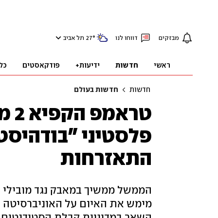
מבזקים
דווחו לנו
°
27
תל אביב
ראשי
חדשות
ידיעות+
פודקאסטים
כל
חדשות
חדשות בעולם
טרא
פלסטיני "בודהיסט"
התאזרחות
הממשל ממשיך במאבק נגד מובילי 
מימש את האיום על האוניברסיטה ה
השאר במדיניות קבלת הסטודנטים ובת