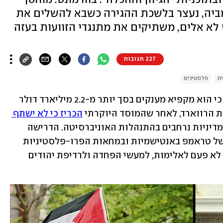
מביה, נעצר בלשכת ההגירה כשבא להשלים את
 לא אלים, משתיקים את מתנגדי הזוועות בעזה
227 תגובות
ת
פלסטינים
ממשל טראמפ הודיע לפנות בוקר (יום ג') כי הוא מקפיא מענקים בסך יותר מ-2.2 מיליארד דולר 
הכריז כי לא ישתף 
 לשינויי מדיניות נרחבים בהתנהלות האוניברסיטה. הדרישה 
לרפורמות ננקטה כחלק ממאבקו של ממשל טראמפ באנטישמיות ובמחאות הפרו-פלסטיניות 
בקמפוסים ברחבי ארה"ב, מחאות שגלשו לא פעם לאלימות, למעשי הפחדה ולרדיפת יהודים 