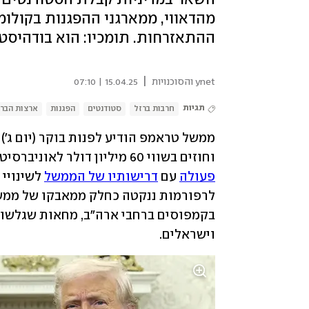
מהדאווי, ממארגני ההפגנות בקולו
ההתאזרחות. תומכיו: הוא בודהיסט
|
ynet והסוכנויות
15.04.25 | 07:10
תגיות
חרבות ברזל
סטודנטים
הפגנות
ארצות הברי
וחוזים בשווי 60 מיליון דולר לאוניברסיטת הרווארד, לאחר שהמוסד היוקרתי 
פעולה
 עם 
דרישותיו של הממשל
וישראלים.