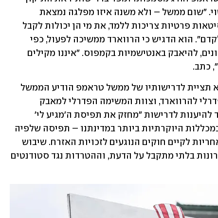
הראשון לחוקה, שמבטיח את חופש הביטוי. "שום ממשל – ולא משנה איזו מפלגה נמצאת 
בשלטון – אינו צריך להכתיב מה אוניברסיטאות פרטיות צריכות ללמד, את מי הן יכולות לקבל 
ולהעסיק ואילו תחומי מחקר הן יכולות לקדם". הוא הדגיש כי הרווארד ממשיכה לפעול, כפי 
שלדבריו פעלה במשך 15 החודשים האחרונים, להיאבק באנטישמיות בקמפוס. "איננו מקילים 
 כתב.
שעות אחדות אחרי הודעת הרווארד כי לא תציית לדרישותיו של ממשל טראמפ הודיע הממשל 
על הקפאת מיליארד דולרים מהמימון הפדרלי להרווארד, וצוות המשימה הפדרלי למאבק 
באנטישמיות מסר כי הסירוב של הרווארד להיענות לדרישות "מחזק את תפיסת ה'מגיע לי' 
המטרידה שהשתרשה באוניברסיטאות ובמכללות היוקרתיות ביותר במדינתנו – תפיסה שלפיה 
השקעת כספים פדרלית אינה גוררת גם אחריות לקיים חוקים הנוגעים לזכויות האזרח. שיבוש 
הלימודים שפשה בקמפוסים בשנים האחרונות בלתי מתקבל על הדעת, וההטרדות נגד סטודנטים 