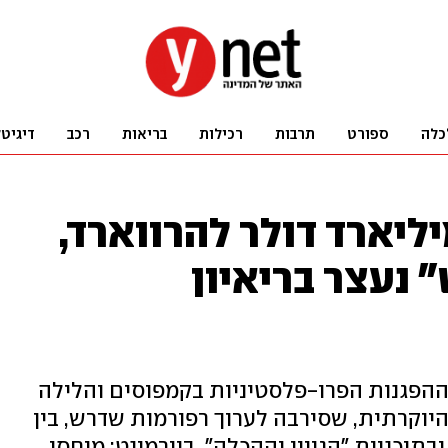
כלה
ספורט
תרבות
רכילות
בריאות
רכב
דיגיט
מפ הקפיא 2 מיליארד דולר להרווארד,
 נעצר בריאיון
ההפגנות הפרו-פלסטיניות בקמפוסים והלילה
יוקרתית, שסירבה לערוך רפורמות שדרש, בין
וכניות "הגיוון וההכלה". בוורמונט: מוחסן