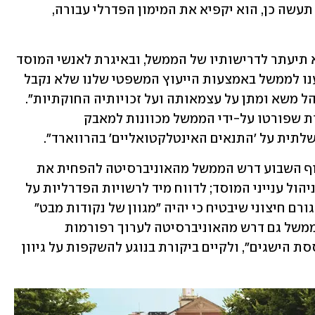
לקבל סיוע פדרלי. הממשל איים שאם לא תעשה כן, הוא יקפיא את המימון הפדרלי עבורה, 
אמש הודיעה אוניברסיטת הרווארד כי לא תיעתר לדרישותיו של הממשל, ובאיגרת לאנשי המוסד 
כתב נשיא האוניברסיטה אלן גרבר: "הודענו לממשל באמצעות הייעוץ המשפטי שלנו שלא נקבל 
את ההסכם המוצע. האוניברסיטה לא תנהל משא ומתן על עצמאותה ועל זכויותיה החוקתיות". 
באיגרת טען גרבר כי "אף שחלק מהדרישות שפורטו על-ידי הממשל מכוונות למאבק 
לתית על 'התנאים האינטלקטואליים' בהרווארד".
לפי "ניו יורק טיימס", במכתב שנשלח בסוף השבוע דרש הממשל מהאוניברסיטה להפחית את 
כוחם של סטודנטים ומרצים בכל הנוגע לניהול ענייני המוסד; לדווח מיד לרשויות הפדרליות על 
סטודנטים זרים שמפירים נהלים; ולמנות גורם חיצוני שיבטיח כי יהיה "מגוון של נקודות מבט" 
בכל מחלקה אקדמית. על פי הדיווחים, הממשל גם דרש מהאוניברסיטה לערוך רפורמות 
במדיניות הקבלה אליה, כך שתהיה "מבוססת הישגים", ולקיים ביקורת בנוגע להשקפות על גיוון 