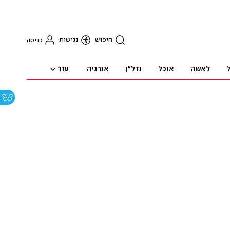
חיפוש
נגישות
כניסה
עוד
ל
לאשה
אוכל
נדל"ן
אנרגיה