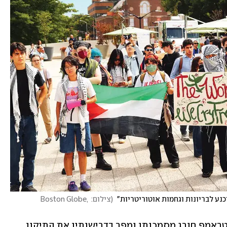
נע לבריונות וגחמות אוטוריטריות" 
(
צילום: Boston Globe, 
באיגרת ששלח אמש כתב גרבר כי ממשל טראמפ חורג מסמכותו ומפר בדרישותיו את התיקון 