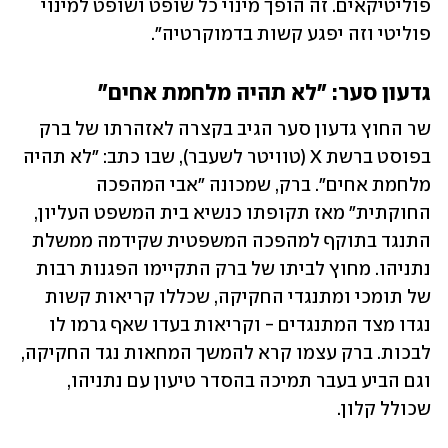
פוליטיקאים. זה הופך מינוי כל שופט ושופט למינוי 
פוליטי וזה יפגע קשות בדמוקרטיה". 
גדעון סער: "לא תהיה מלחמת אחים"
שר החוץ גדעון סער הגיב בקצרה לאזהרתו של ברק 
בפוסט ברשת X (טוויטר לשעבר), שבו כתב: "לא תהיה 
מלחמת אחים". ברק, שמכונה "אבי המהפכה 
החוקתית" מאז תקופתו כנשיא בית המשפט העליון, 
התנגד בתוקף למהפכה המשפטית שקידמה ממשלת 
נתניהו. מחוץ לביתו של ברק התקיימו הפגנות רבות 
של תומכי ומתנגדי החקיקה, שכללו קריאות קשות 
נגדו מצד המתנגדים - וקריאות בעדו שאף גרמו לו 
לבכות. ברק עצמו קרא להמשך המחאות נגד החקיקה, 
וגם הביע בעבר תמיכה בהסדר טיעון עם נתניהו, 
שכולל קלון. 