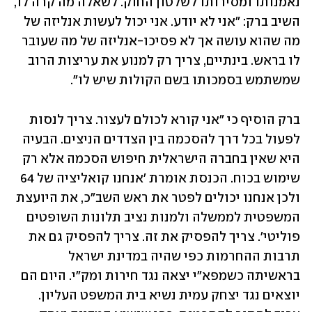
נאמנותו ומסירותו לשלטון החוק. לשאלה מה קרה לו, 
השיב ברק: "אני לא יודע. אני יכול לעשות אנליזה של 
מה שהוא עושה אך לא פסיכו-אנליזה של מה שעובר 
לו בראש. בינתיים, צריך רק למנוע את עריצות הרוב 
שמשתמש בסמכותו בשם הקולות שיש לו". 
ברק הוסיף כי "אני קורא לכולם לעצור. צריך לנסות 
לפעול בכל דרך להסכמה בין הצדדים הניצים. הבעיה 
היא שאין בחברה הישראלית חיפוש הסכמה אלא רק 
שימוש בכוח. הכנסת אומרת 'אנחנו קואליציה של 64 
ולכן אנחנו יכולים לפטר את ראש השב"כ, את היועצת 
המשפטית לממשלה ולמנות נציב תלונות השופטים 
פוליטי'. צריך להפסיק את זה. צריך להפסיק גם את 
תרבות ההחרמות כפי שהיה במדינת ישראל 
בראשיתה כשמפא"י יצאה נגד חירות ומק"י. היום הם 
יוצאים נגד יצחק עמית נשיא בית המשפט העליון. 