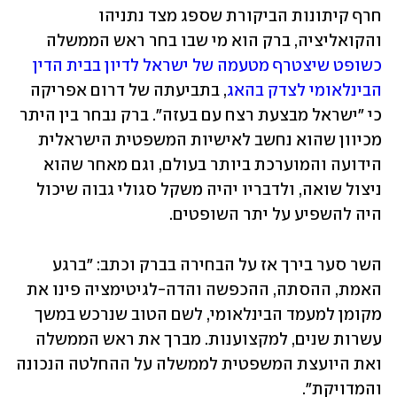
חרף קיתונות הביקורת שספג מצד נתניהו 
והקואליציה, ברק הוא מי שבו בחר ראש הממשלה 
כשופט שיצטרף מטעמה של ישראל לדיון בבית הדין 
הבינלאומי לצדק בהאג
, בתביעתה של דרום אפריקה 
כי "ישראל מבצעת רצח עם בעזה". ברק נבחר בין היתר 
מכיוון שהוא נחשב לאישיות המשפטית הישראלית 
הידועה והמוערכת ביותר בעולם, וגם מאחר שהוא 
ניצול שואה, ולדבריו יהיה משקל סגולי גבוה שיכול 
היה להשפיע על יתר השופטים. 
השר סער בירך אז על הבחירה בברק וכתב: "ברגע 
האמת, ההסתה, ההכפשה והדה-לגיטימציה פינו את 
מקומן למעמד הבינלאומי, לשם הטוב שנרכש במשך 
עשרות שנים, למקצוענות. מברך את ראש הממשלה 
ואת היועצת המשפטית לממשלה על ההחלטה הנכונה 
והמדויקת".