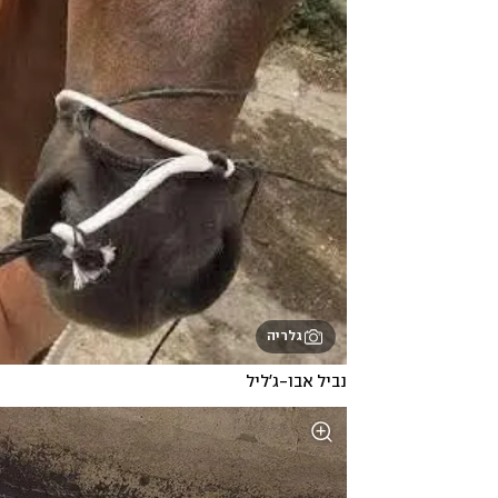
גלריה
נביל אבו-ג'ליל