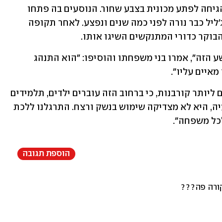
לאחר שנכנס עם השקית לתוך מכוניתו, הגיחה לפתע מכונית בצבע שחור. הנוסעים בה פתחו 
באש לעברו ורצחו את נביל במקום. אבו-ג'ליל כבר נורה לפני כמה שנים ונפצע. לאחר תקופה 
קר כדורי המתנקשים השיגו אותו.      
"אנחנו לא יודעים מה המניע מאחורי הפשע הזה", אמרו בני משפחתו והוסיפו: "הוא התנהג 
מאיים עליו".
לדברי בני המשפחה, "הירי יכול היה לגרום ליותר קורבנות, כי ברחוב הזה עוברים ילדים, תלמידים 
ונשים. לא משנה מה סוג הסכסוך או הבעיה, היא לא מצדיקה שימוש בנשק ורצח. התרגלנו ללכת 
לכל משפחה".
הוספת תגובה
קורה פה???