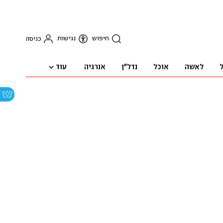
חיפוש
נגישות
כניסה
עוד
ל
לאשה
אוכל
נדל"ן
אנרגיה