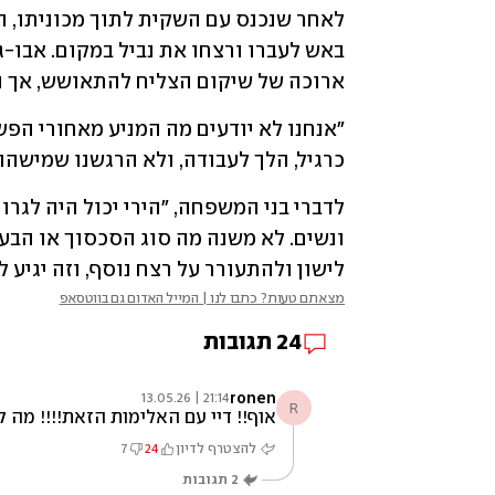
ארוכה של שיקום הצליח להתאושש, אך הבו
כרגיל, הלך לעבודה, ולא הרגשנו שמישהו 
לישון ולהתעורר על רצח נוסף, וזה יגיע 
מצאתם טעות? כתבו לנו | המייל האדום גם בווטסאפ
24
תגובות
ronen
21:14 | 13.05.26
R
אוף!! דיי עם האלימות הזאת!!!! מה 
להצטרף לדיון
24
7
2
תגובות