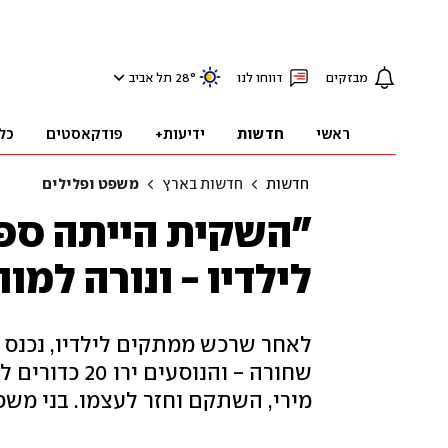
מבזקים
דווחו לנו
°
28
תל אביב
ראשי
חדשות
ידיעות+
פודקאסטים
כל
חדשות
חדשות בארץ
משפט ופלילים
"השקית הייתה ספו
לילדיו - ונורה למוו
לאחר שרכש ממתקים לילדיו, נכנס נב
שחורה - והנוס
מירי, השתקם וחזר לעצמו. בני משפ