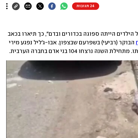
24 תגובות
"כדורים חדרו לכל גופו, אפילו השקית של הילדים הייתה ספוגה בכדורים ובדם", כך תיארו בכאב 
 הבוקר (רביעי) בשפרעם שבצפון. אבו-ג'ליל נפגע מירי 