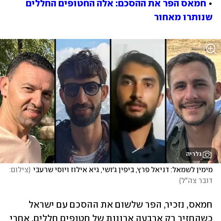
• 
חמאס הפר את ההסכם: אלה החטופים החללים 
שנותרו מאחור
גלריה
מימין לשמאל: דניאל פרץ, ביפין ג׳ושי, גיא אילוז ויוסי שרעבי
(
צילום: 
דובר צה"ל
)
חמאס, נזכיר, הפר שלשום את ההסכם עם ישראל 
כשהחזיר רק ארבעה ארונות של חטופים חללים, אחרי 