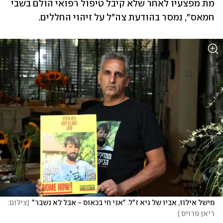
מת מפצעיו לאחר שלא קיבל טיפול רפואי הולם בשבי 
חמאס", נמסר בהודעת צה"ל על זיהוי החללים. 
מישל אילוז, אביו של גיא ז"ל. "אני חי בכאוס - אבל לא נשבר"
(
צילום: 
ריאן פרויס 
)