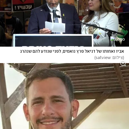
אביו ואחותו של דניאל פרץ נואמים, לפני שנודע להם שנהרג
(
צילום: satview
)