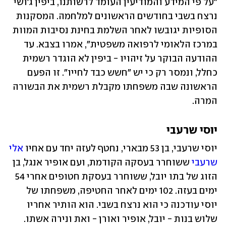
"על פי המידע והמודיעין העומד לרשותנו, ביפין ג׳ושי 
נרצח בשבי בחודשים הראשונים למלחמה. המסקנות 
הסופיות יגובשו לאחר השלמת בחינת נסיבות המוות 
במרכז הלאומי לרפואה משפטית", אמרו בצבא. עד 
ההודעה הבוקר על זיהויו - ביפין לא הוגדר רשמית 
כחלל, ונמסר רק כי יש "חשש כבד לחייו". זו הפעם 
הראשונה שבה משפחתו מקבלת רשמית את הבשורה 
המרה.
יוסי שרעבי
יוסי שרעבי, בן 53 מבארי, נחטף לעזה יחד עם אחיו 
אלי 
שרעבי
 ששוחרר בעסקה הקודמת, ועם אופיר אנגל, בן 
הזוג של בתו יובל, ששוחרר בעסקת חטופים אחרי 54 
ימים בעזה. 102 ימים לאחר החטיפה, משפחתו של 
יוסי עודכנה כי הוא נרצח בשבי. הוא הותיר אחריו 
שלוש בנות - יובל, אופיר ואורן - ואת ונירה אשתו. 