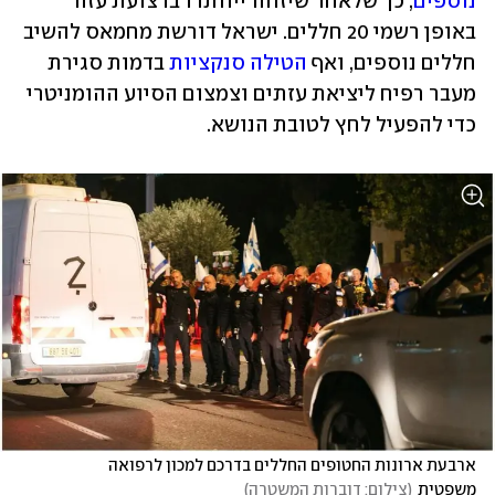
נוספים
, כך שלאחר שיזוהו ייוותרו ברצועת עזה 
באופן רשמי 20 חללים. ישראל דורשת מחמאס להשיב 
חללים נוספים, ואף 
הטילה סנקציות
 בדמות סגירת 
מעבר רפיח ליציאת עזתים וצמצום הסיוע ההומניטרי 
כדי להפעיל לחץ לטובת הנושא. 
ארבעת ארונות החטופים החללים בדרכם למכון לרפואה 
משפטית
(
צילום: דוברות המשטרה
)