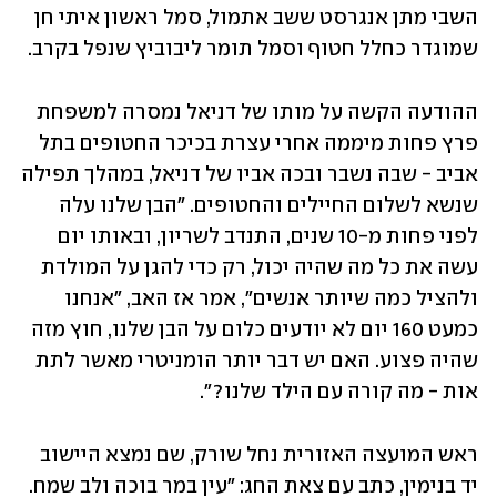
השבי מתן אנגרסט ששב אתמול, סמל ראשון איתי חן 
שמוגדר כחלל חטוף וסמל תומר ליבוביץ שנפל בקרב. 
ההודעה הקשה על מותו של דניאל נמסרה למשפחת 
פרץ פחות מיממה אחרי עצרת בכיכר החטופים בתל 
אביב - שבה נשבר ובכה אביו של דניאל, במהלך תפילה 
שנשא לשלום החיילים והחטופים. "הבן שלנו עלה 
לפני פחות מ-10 שנים, התנדב לשריון, ובאותו יום 
עשה את כל מה שהיה יכול, רק כדי להגן על המולדת 
ולהציל כמה שיותר אנשים״, אמר אז האב, "אנחנו 
כמעט 160 יום לא יודעים כלום על הבן שלנו, חוץ מזה 
שהיה פצוע. האם יש דבר יותר הומניטרי מאשר לתת 
אות - מה קורה עם הילד שלנו?".
ראש המועצה האזורית נחל שורק, שם נמצא היישוב 
יד בנימין, כתב עם צאת החג: "עין במר בוכה ולב שמח. 