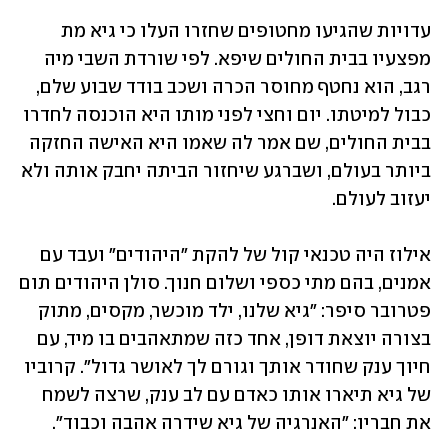
עדויות שהגיעו מחטופים שחזרו העלו כי גיא מת 
מפצעיו בבית החולים שיפא. לפי שורדת השבי מיה 
רגב, הוא נחטף מחוסר הכרה ושכב בודד שבוע שלם, 
כבול למיטתו. יום וחצי לפני מותו היא הוכנסה לחדרו 
בבית החולים, שם אמר לה שאמו היא האישה החזקה 
ביותר בעולם, ושברגע שיחזור הביתה יחבק אותה ולא 
יעזוב לעולם. 
אילוז היה טכנאי קול של להקת "היהודים" ועבד עם 
אמנים, בהם מתי כספי ושלום חנוך. סולן היהודים תום 
פטרובר סיפר: "גיא שלנו, ילד מוכשר, מקסים, מתוק 
בצורה יוצאת דופן, אחד כזה שמתאהבים בו מיד, עם 
חיוך ענק שחודר אותך וגורם לך לאושר גדול". קרוביו 
של גיא תיארו אותו כאדם עם לב ענק, שרצה לשמח 
את חבריו: "האנרגיה של גיא שידרה אהבה וכבוד". 