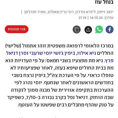
בנחל עוז
יואב זיתון
,
ליהיא גורדון
,
רוני גרין שאולוב
,
מאיר תורג'מן
|
עודכן:
14.10.25 | 21:19
118 תגובות
במרכז הלאומי לרפואה משפטית זוהו אתמול (שלישי) 
החללים 
גיא אילוז
, 
ביפין ג'ושי
יוסי שרעבי
 ו
סרן דניאל 
פרץ
. גיא מת מפצעיו בשבי חמאס: על פי העדויות הוא 
מת בבית החולים שיפא בעזה, לאחר שפציעותיו לא 
טופלו כראוי. על פי הערכת צה"ל, ביפין נרצח בשבי 
בחודשים הראשונים לאחר שנחטף. יוסי נהרג לפי 
ההערכות בתקיפה אווירית של מבנה סמוך לנקודה 
שבה הוחזק. דניאל נפל בקרב גבורה ב-7/10, כשפיקד 
על טנק שהדף מחבלים רבים שפשטו על העוטף. 