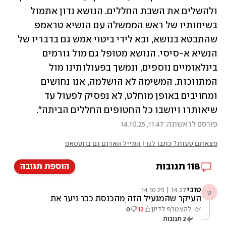
ולהשלים את השבת החללים. הנושא נדון אתמול 
בשיחותיו של ראש הממשלה עם הנשיא טראמפ 
שהתבטא בנושא, ובא לידי ביטוי אמש גם בדבריו של 
הנשיא א-סיסי. הנושא מטופל גם מול גורמים 
בינלאומיים נוספים, ונמשך בפעולותינו מול 
המתווכות. המשימה לא הושלמה, אנו נחושים 
ומחויבים באופן מוחלט, לא נפסיק לפעול עד 
שיאותרו ויושבו כל החטופים החללים הביתה".
פורסם לראשונה: 11:47, 14.10.25
מצאתם טעות? כתבו לנו | המייל האדום גם בווטסאפ
118
תגובות
הוספת תגובה
טובי
14:27 | 14.10.25
ט
העיקר שהמגעיל הזה מהכנסת כבר ניער את
הסיכה מדש מעיחו חלאות
להצטרף לדיון
12
0
2
תגובות