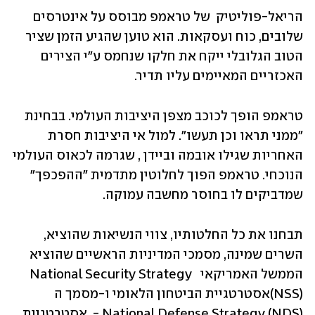
הריאל-פוליטיק  של טראמפ מבוסס על אינטרסים 
שלובים, כוח ועסקאות. הוא טוען שהגיע הזמן שציר 
הטוב הגלובלי ייקח את חלקו שנחמס ע"י הצירים 
האכזריים המאיימים עליו תדיר.
טראמפ הופך לכוכב מצפן היציבות העולמי. בבחינת 
"ממני תראו וכן תעשו". למול אי היציבות חסרת 
האחריות שגילו אובמה וביידן , שגרמה לכאוס העולמי 
הנוכחי. טראמפ הפוך לחלוטין מתדמית "ההפכפך" 
שמדביקים לו בחוסר מחשבה עמוקה. 
תבחנו את כל החלטותיו, צווי הנשיאות שהוציא, 
השרים שמינה, מסמכי המדיניות הראשיים שהוציא 
הממשל האמריקאי  National Security Strategy 
(NSS)אסטרטגיית הביטחון הלאומי ו-מסמך ה 
National Defense Strategy (NDS) -  אסטרטגיית 