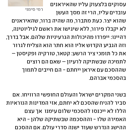
עסוקים בלצעוק עליו שהאיראנים 
רמי סימני
עובדים עליו, הרי זה מסך העשן 
שהוא יצר. כעת מתברר, מה שהיה ברור, שהאיראנים 
לא יקבלו פירור, ללא שיגישו את ראשם לגיליוטינה, 
דהיינו: ייפרדו מהיכולות הגרעיניות שלהם. אבל בדרך, 
וזה הגביע הקדוש אליו הוא חתר הוא הצליח לגרור 
את כל תומכי ציר הרשע: קטאר, טורקיה ופקיסטן – 
לתמיכה שבשתיקה לרעיון – שאם הם רוצים 
שההסכם עם איראן ייחתם - הם חייבים לתמוך 
בהסכמי אברהם. 
בשני המקרים ישראל והעולם החופשי הרוויחו. אם 
סביר להניח שהסכם לא יחתם, אזי המדינות הנוראיות 
הללו לא ייכנסו להסכמי שלום עימנו  אך עצם 
האמירה שלו - וההסכמה שבשתיקה שלהן - היא 
ההישג הנדרש שעוד ישנה סדרי עולם. אם ההסכם 