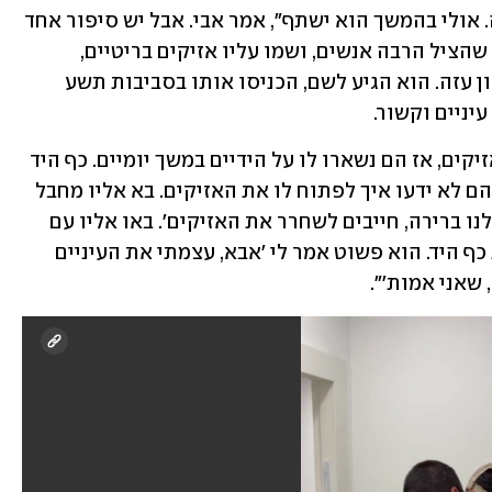
לחזור אחורה, קשה לו לדבר על מה שהיה. אולי בהמשך הוא ישתף", אמר אבי. אבל יש סיפור אחד 
מצמרר: ב-7 באוקטובר תפסו אותו אחרי שהציל הרבה אנשים, ושמו עליו אזיקים בריטיים, 
אזיקים קשים על הידיים. לקחו אותו לכיוון עזה. הוא הגיע לשם, הכניסו אותו בסביבות תשע 
יניים וקשור. 
"הנבלות האלה איבדו את המפתח של האזיקים, אז הם נשארו לו על הידיים במשך יומיים. כף היד 
שלו התנפחה, נעצר לו הדם, כאבי תופת. הם לא ידעו איך לפתוח לו את האזיקים. בא אליו מחבל 
אחד, קרא לו יוסוף, ואמר לו 'תקשיב, אין לנו ברירה, חייבים לשחרר את האזיקים'. באו אליו עם 
סכין יפנית והתכוונו להוריד לו איתה את כף היד. הוא פשוט אמר לי 'אבא, עצמתי את העיניים 
שאני אמות'". 