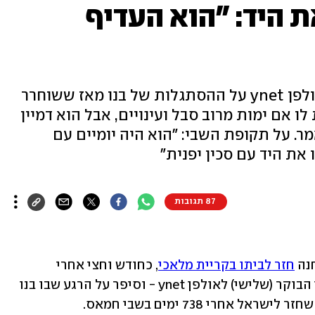
ת היד: "הוא העדיף
אביו של יוסף חיים אוחנה סיפר לאולפן ynet על ההסתגלות של בנו מאז ששוחרר
ו אם ימות מרוב סבל ועינויים, אבל הוא דמיין
אמר. על תקופת השבי: "הוא היה יומיים עם
 את היד עם סכין יפנית"
87 תגובות
נה 
חזר לביתו בקריית מלאכי
, כחודש וחצי אחרי 
ששוחרר מרצועת עזה, אביו אבי התראיין הבוקר (שלישי) לאולפן ynet - וסיפר על הרגע שבו בנו 
רי 738 ימים בשבי חמאס.  