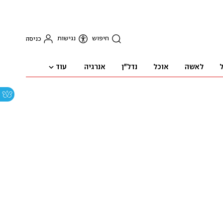
חיפוש
נגישות
כניסה
עוד
ל
לאשה
אוכל
נדל"ן
אנרגיה