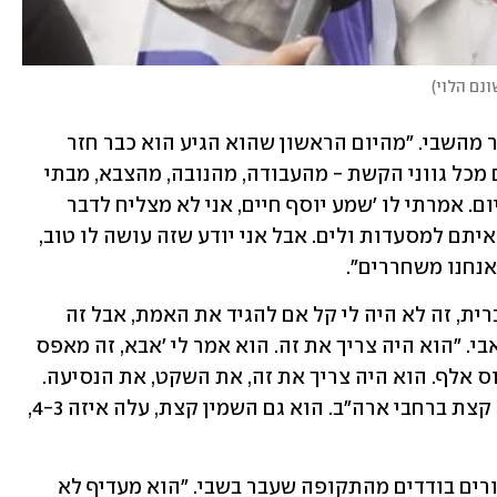
ונם הלוי
)
אבי סיפר על שגרת יומו של בנו מאז שחזר מהשבי. "מהיום הראשון שהוא הגיע הוא כבר חזר 
לחברים שלו במאת האחוזים. המון חברים מכל גווני הקשת - מהעבודה, מהנובה, מהצבא, מבתי 
הספר שלמד בהם. פשוט עם חברים כל היום. אמרתי לו 'שמע יוסף חיים, אני לא מצליח לדבר 
איתך, אולי אני אזמין תור'. הוא כבר יוצא איתם למסעדות ולים. אבל אני יודע שזה עושה לו טוב, 
אנחנו משחררים". 
"הוא גם היה שלושה שבועות בארצות הברית, זה לא היה לי קל אם להגיד את האמת, אבל זה 
עשה לו טוב, זה חלק מהשיקום", המשיך אבי. "הוא היה צריך את זה. הוא אמר לי 'אבא, זה מאפס 
למאה', ואמרתי לו שזה ממינוס אלף לפלוס אלף. הוא היה צריך את זה, את השקט, את הנסיעה. 
זה שיקם אותו ועשה לו טוב. הוא גם טייל קצת ברחבי ארה"ב. הוא גם השמין קצת, עלה איזה 4-3, 
הוא אמר כי יוסף חיים שיתף אותם בסיפורים בודדים מהתקופה שעבר בשבי. "הוא מעדיף לא 