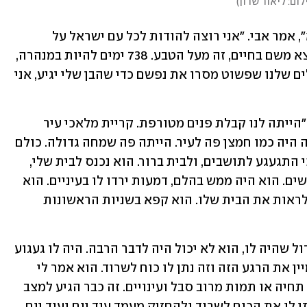
לום: ליאור שרון
)
"היה לנו נס גדול, מודים לקדוש ברוך הוא", אמר אבי. "אני רוצה להודות לכל עם ישראל על 
שנתיים של תפילות. נס גדול שהבן שלי יצא משם בחיים, זה מעל הטבע. 738 ימים להיות במנהרה, 
בסבל גדול, ולהישאר בחיים. ותודה לחיילים שלנו שפשוט מסרו את נפשם כדי שהבן שלי יגיע, אני 
הוא סיפר על קבלת הפנים בעיר שלשום: "הייתה לנו קבלת פנים מטורפת. קריית מלאכי עיר 
קטנה, משפחתית מאוד. אנשים חיכו לו, זה היה כמו חמצן פה לעיר. הייתה פה שמחה גדולה. כולם 
היו ממש בעננים, זה היה עוצמתי. הוא הכי התגעגע לתושבים, ולבית ברור. הוא נכנס לבית שלי, 
לחדר, לבית של אמא שלו גם כי אנחנו גרושים. הוא היה ממש בהלם, דמעות ירדו לו בעיניים. הוא 
בעצמו לא האמין שיזכה לחזור יום אחד ולראות את הבית שלו. הוא קפא בשניות הראשונות 
לדבריו, "חוץ מדמעות שירדו לו וגעגוע גדול שהיה לו, הוא לא יכול היה לדבר הרבה. היה לו געגוע 
גדול. הוא פשוט קפא והיה בהלם. הוא דמיין את הרגע הזה וזה נתן לו כוח לשרוד. הוא אמר לי 
תמיד שהיו רגעים שכבר לא אכפת לך אם תחיה או תמות מרוב סבל ועינויים. זה כבר הגיע למצב 
שהוא אמר 'מה שיהיה יהיה', אבל מה שנתן לו את הכוח לשרוד ולהחזיק מעמד עוד יום ועוד יום 