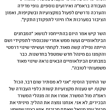
העבודה בראמ"ה ואירועים נוספים. גופי מדידה 
והערכה נדרשים לפעול במקצועיות ובשקיפות, ואמון 
הציבור במערכות אלו חיוני לתפקודן התקין".
השר קיש אמר היום בהתייחסו לנושא: "המבחנים 
הבינלאומיים נעשו ממש אחרי שנכנסתי לתפקידי ושם 
הייתה נפילה קשה מאוד. לקחתי ועשיתי שינוי דרמטי 
והקמנו גם מינהל חדש שמטפל בחדשנות. כבר 
במבחנים הבינלאומיים הבאים נראה שינוי מאוד 
משמעותי לטובה".
שר החינוך הוסיף: "אני לא מסתיר שום דבר, הכול 
שקוף. יש טענות מקצועיות קשות כלפי העבודה של 
ראמ"ה מול המשרד. אמרו את זה מנהלי המשרד 
הבכירים, לא אני. אנחנו נמצה את ההליך. מיניתי את 
פרופ' עמי מויאל שאתם מכירים. איש רציני שישמע 