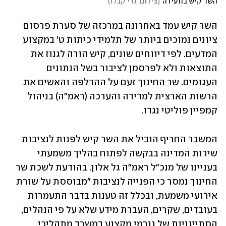
השר קיש בוועידה
(
צילום: גדי קבלו
)
השר קיש עמד באחרונה במרכזה של סערת פרסום 
ציונים נמוכים ביותר של תלמידי כיתות ט' במקצוע 
המדעים. לפי דיווחים שונים, קיש הורה לגנוז את 
התוצאות ולא לפרסמן לציבור בשל הנתונים 
העגומים. שר החינוך זעם על ההדלפה והאשים את 
הרשות הארצית למדידה והערכה (ראמ"ה) בניהול 
קמפיין פוליטי נגדו. 
המשבר החריף הוביל את השר קיש לפנות לנציבות 
שירות המדינה בבקשה לפתוח בהליך משמעתי 
בעניינו של מנכ"ל ראמ"ה גל אלון. בהודעת לשכת שר 
החינוך נמסר כי הפנייה לנציבות "מבוססת על שורת 
אירועי משמעת, ובכלל זה טענות בדבר התעמרות 
בעובדים, שקרים, העברת מידע שלא על פי הנהלים, 
הסתייגויות של גורמי מקצוע במשרד מתהליכי 