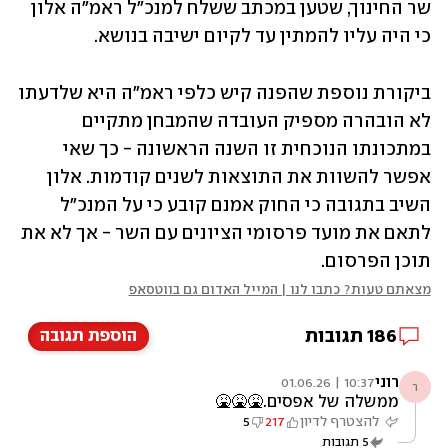
שר החינוך, שטען במכתב ששלח למנכ"ל ראמ"ה אלון 
כי היה עליו להמתין עד לקיום ישיבה בנושא. 
ביקורת נוספת שהפנה קיש כלפי ראמ"ה היא שלדעתו 
לא הובהרה מספיק העובדה שהמבחן מתקיים 
במתכונתו הנוכחית זו השנה הראשונה - כך שאי 
אפשר להשוות את התוצאות לשנים קודמות. אלון 
השיב בתגובה כי החוק אמנם קובע כי על המנכ"ל 
לתאם את מועד פרסומי הציונים עם השר - אך לא את 
תוכן הפרסום. 
מצאתם טעות? כתבו לנו | המייל האדום גם בווטסאפ
186
תגובות
הוספת תגובה
רוני
10:37 | 01.06.26
ר
ממשלה של אפסים.🤮🤮🤮
להצטרף לדיון
217
5
5
תגובות