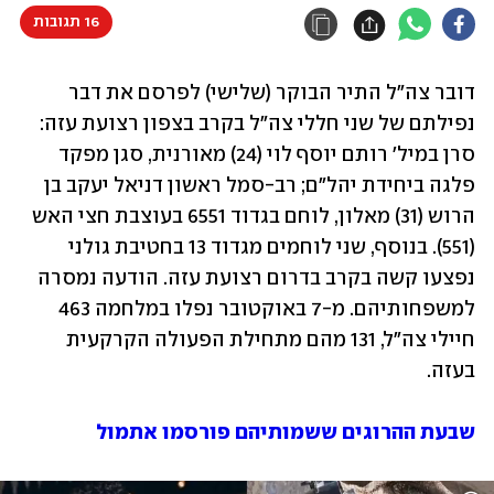
16 תגובות
דובר צה"ל התיר הבוקר (שלישי) לפרסם את דבר 
נפילתם של שני חללי צה"ל בקרב בצפון רצועת עזה: 
סרן במיל' רותם יוסף לוי (24) מאורנית, סגן מפקד 
פלגה ביחידת יהל"ם; רב-סמל ראשון דניאל יעקב בן 
הרוש (31) מאלון, לוחם בגדוד 6551 בעוצבת חצי האש 
(551). בנוסף, שני לוחמים מגדוד 13 בחטיבת גולני 
נפצעו קשה בקרב בדרום רצועת עזה. הודעה נמסרה 
למשפחותיהם. מ-7 באוקטובר נפלו במלחמה 463 
חיילי צה"ל, 131 מהם מתחילת הפעולה הקרקעית 
בעזה. 
שבעת ההרוגים ששמותיהם פורסמו אתמול