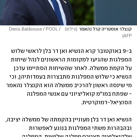
קנצלר אוסטריה קרל נהאמר
(
צילום:   Denis Balibouse / POOL / 
)
AFP
ב-9 באוקטובר קרא הנשיא ואן דר בלן לראשי שלוש 
המפלגות שהגיעו למקומות הראשונים לנהל שיחות 
על הקמת ממשלה. לאחר שהשיחות הסתיימו עדכן 
הנשיא כי שלוש המפלגות מתבצרות בעמדותיהן, וכי 
מי שינסה ראשון להרכיב ממשלה הוא הקנצלר נהאמר 
- שפתח במו"מ קואליציוני עם אנשי המפלגה 
הסוציאל-דמוקרטית. 
הנשיא ואן דר בלן מעוניין בהקמתה של ממשלה יציבה, 
ובהבהרות משתי המפלגות בנוגע לאפשרות 
שלקואליציה תצטרף מפלגה שלישית. המפלגה 