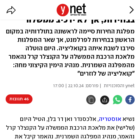
אוסטריה: הימין הקיצוני ניצח
בבחירות, אך לא ירכיב ממשלה
מפלגת החירות סיימה לראשונה בתולדותיה במקום
הראשון בבחירות לפרלמנט, אך שאר המפלגות
סירבו לשבת איתה בקואליציה. היום הוטלה
מלאכת הרכבת הממשלה על הקנצלר קרל נהאמר
מהמפלגה השמרנית. מנהיג הימין הקיצוני מחה:
"קואליציה של לוזרים"
ynet והסוכנויות
| פורסם:
22.10.24 | 17:00
46 תגובות
נשיא 
אוסטריה
, אלכסנדר ואן דר בלן, הטיל היום 
(שלישי) את מלאכת הרכבת הממשלה על הקנצלר קרל 
נהאמר, מנהיג המפלגה השמרנית. נהאמר קיבל את 