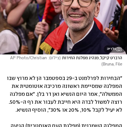
גלריה
הרברט קיקל, מנהיג מפלגת החירות
(
צילום: AP Photo/Christian 
)
Bruna, File
"הבחירות לפרלמנט ב-29 בספטמבר הן לא מרוץ שבו 
המפלגה שמסיימת ראשונה מרכיבה אוטומטית את 
הממשלה", אמר היום הנשיא ואן דר בלן. "אם מפלגה 
רוצה למשול לבדה היא חייבת לעבור את רף ה-50%. 
לא יעיל לקבל 10%, 20% או 30%", הוסיף הנשיא. 
המפלגה השמרנית (מפלגת העם האוסטרית) הגיעה 