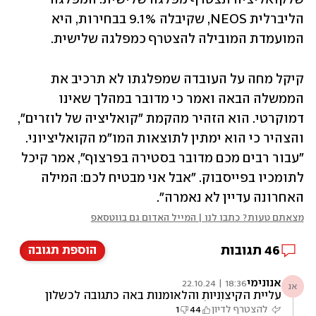
הליברלית NEOS, שקיבלה 9.1% בבחירות, היא 
המועמדת המובילה להצטרף כמפלגה שלישית. 
קיקל מחה על העובדה שמפלגתו לא תרכיב את 
הממשלה הבאה ואמר כי מדובר במהלך שאינו 
דמוקרטי. הוא הזהיר מהקמת "קואליציה של לוזרים", 
והצהיר כי הוא ימתין לתוצאות המו"מ הקואליציוני. 
"עבור רבים מכם מדובר בסטירה בפרצוף", אמר קיכל 
לתומכיו בפייסבוק. "אבל אני מבטיח לכם: המילה 
האחרונה עדיין לא נאמרה". 
מצאתם טעות? כתבו לנו | המייל האדום גם בווטסאפ
46
תגובות
הוספת תגובה
אנונימי
18:36 | 22.10.24
אנ
עליית הקיצוניות והלאומנות באה כתגובה לכשלון
ההגירה והגלובליזציה
להצטרף לדיון
44
1