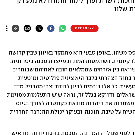
זכות לשרת וערך לימוד התורה לא נוגע רק
ת שלנו
122 תגובות
השיח על "חוק יסוד: לימוד התורה" מפספס משהו. באופן טבעי הוא מתמקד באיזון שבין קדושה 
וצבא, כי לדברים יש השפעה הדדית. אפילו קיומית. השתמטות המונית מייצרת סכנה ביטחונית. 
היא מאכזבת ברמה המוסרית. ובכלל, ההשוואה בין אזרחים שממלאים חובה לאחיהם שבוחרים 
אחרת - מקוממת. גם הטענה כאילו מדובר בחוק הצהרתי בלבד היא צינית פוליטית ומוטעית 
משפטית. לחוק יסוד לעד תהיה השלכה מעשית. כל אלו גורמים לדיון להיות יצרי מהרגיל. מדד 
העצבים סביבו חריג אפילו בסטנדרטים ישראלים. ודווקא בגלל זה, נראה שיש התעלמות מסוימת 
מליבת הטיעון החרדי. הטענה שהישיבות משמרות את היהדות מובאת כקונטרה לצורך בגיוס 
בדרך כלל, אבל לא ממש מתעכבים עליה. השיח על טיבה, תוכנה, ובעיקר יכולת ההנהגה החרדית 
עולם הישיבות אינו חדש. הוא התקיים עוד לפני שנולדה המדינה. הסכמת בן-גוריון והחזון איש 