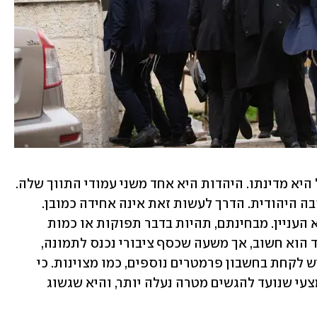
התורה מצויה בליבת העם היהודי. ישראל היא מדינתו. היהדות היא אחד משני עמודי התווך שלה. 
מהסיבה הזו, נכון שתממן את שימור הלהבה היהודית. הדרך לעשות זאת אינה אחידה כמובן. 
בתפיסה החרדית למשל, הלימוד הוא-הוא העניין. מבחינתם, תהיות בדבר תפוקות או כמות 
הגאונים שהנפיקו אינן רלוונטיות. הלימוד הוא חשוב, אך משעה שכסף ציבורי נכנס לתמונה, 
ההסתכלות צריכה להיות מורכבת יותר. יש לקחת בחשבון פרמטרים נוספים, כמו מצוינות. כי 
למדנות אינה יכולה לעמוד לבדה. היא אמצעי שנועד להגשים מטרה נעלה יותר, והיא שגשוג 