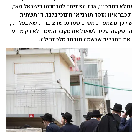
בדבר הסדר "תורתו אומנותו" היתה, גם אם לא במתכוון, אות הפתיחה להרחבתו בישראל. מאז, 
אותה מחווה הפכה למנגנון שלם. הישיבות כבר אינן מוסד תורני או חינוכי בלבד. הן תשתית 
כלכלית-חברתית שנתמכת ממשלתית. ויש לכך משמעות. משום שמרגע שהציבור נושא בעלותן, 
המדינה מוכרחה לוודא שיש תמורה בעד ההשקעה. עליה לשאול את מקבל המימון לא רק מדוע 
ם את התכלית שלשמה סובסד מלכתחילה. 