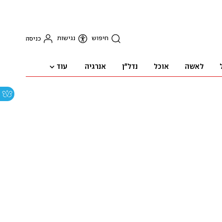
חיפוש
נגישות
כניסה
עוד
לאשה
אוכל
נדל"ן
אנרגיה