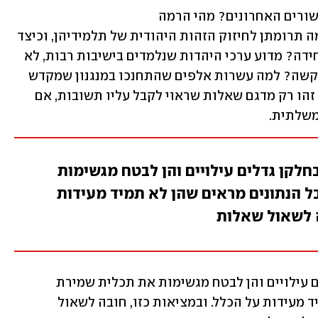
מיהם פוסקי ההלכה שצמחו בישיבות בעשורים האחרונים? מהי הרמה 
ההלכתית-אינטלקטואלית בספסליהן? מה תרומתן לחיזוק הזהות היהודית של תלמידיהן, וכיצד 
יתכן שנדרשות רק שלוש שנות צבא להכחידה? מדוע ערכי היהדות שנלמדים בישיבות רבות, לא 
הובילו רבים לסייע לעם ישראל בשעתו הקשה? למה עשרות אלפים שהתחנכו במנגנון שמקדש 
רוח, נוהגים באלימות כלפי סמלי מדינה? זהו רק מדגם שאלות שראוי לקבל עליו תשובות, אם 
לתית.  
בחלקן גדלים עילויים והן לבטח מגשימות
 הנתונים מראים שהן לא תמיד מעידות
ה לשאול שאלות
לא כל הישיבות זהות, כמובן. בחלקן גדלים עילויים והן לבטח מגשימות את תכלית שמירת 
הלהבה. אבל הנתונים מראים שהן לא תמיד מעידות על הכלל. ובמציאות כזו, חובה לשאול 