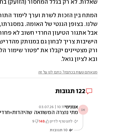
שאלות. לא רק בגלל המחסור (הזועק) בחי
ובא לציון גואל.
מצאתם טעות בכתבה? כתבו לנו על זה
122
תגובות
אנונימי
10:11 | 03.07.26
אנ
מתי נוצרה המשוואה שהיהדות=חרדים?
להצטרף לדיון
148
9
10
תגובות