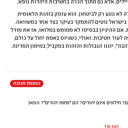
ילים, אלא גם מתוך הכרה בחשיבות היהדות גופא. 
המתח בין הזכות לשרת וערך לימוד התורה לא נוגע רק לביטחון. הוא עוסק בזהות הלאומית 
שלנו. בצופן הגנטי של האומה. במסגרתו, בישראל נוטים להתמקד בעיקר בצד אחד במשוואה. 
אבל אתגור הטיעון החרדי חשוב לא פחות. אם ההיגיון בבסיסו לא ממומש במלואו, אז את מודל 
הישיבות צריך לבחון גם במנותק מהדרישה לעוד חטיבות. ואולי, כשגיוס באמת יחול על כולם, 
ורק מצטיינים יקבלו את "פטור שימור הלהבה", יוגנו הגבולות והזהות במקביל, במימון המדינה. 
הוספת תגובה
 חילונים אינם יהודים? הם "פחות יהודים"? המאמר לא טוען אחרת
הצג עוד