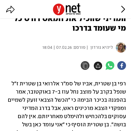
האב השכול בהפגנה בהבימה: הדרג
המדיני שהכיל את חמאס דורס כל
מי שעומד בדרכו
ליהיא גורדון
| פורסם:
07.02.26 | 18:04
רפי בן שטרית, אביו של סמ"ר אלרואי בן שטרית ז"ל 
שנפל בקרב על מוצב נחל עוז ב-7 באוקטובר, אמר 
בהפגנה בכיכר הבימה כי "הכשל הצבאי זועק לשמיים 
ומפקדי הצבא מרכינים ראש, אבל בדרג המדיני 
עסוקים בלהכחיש ולהימלט מאחריותם. אין להם 
בושה". בן שטרית הוסיף כי "אני עומד כאן בשל 