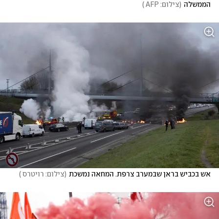
הממשלה
(
צילום: AFP 
)
אש בכביש בראן שבמערב צרפת. המחאה נמשכת
(
צילום: רויטרס 
)