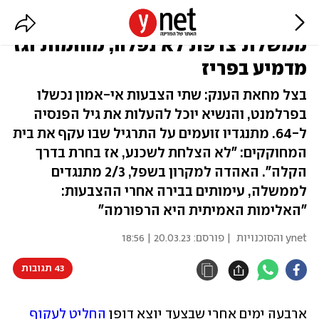
מקרון והרפורמה שרדו בקושי:
ממשלת צרפת לא נפלה, מהומות וגז
מדמיע בפריז
בצל מחאת הענק: שתי הצבעות אי-אמון נכשלו
בפרלמנט, והנשיא יוכל להעלות את גיל הפנסיה
ל-64. מתנגדיו זועמים על התרגיל שבו עקף את בית
המחוקקים: "לא הצלחת לשכנע, אז בחרת בדרך
הקלה". האהדה למקרון בשפל, 2/3 מתנגדים
לממשלה, עימותים בבירה אחרי ההצבעות:
"האלימות האמיתית היא הרפורמה"
ynet והסוכנויות
| פורסם:
20.03.23 | 18:56
43 תגובות
ארבעה ימים אחרי שבצעד יוצא דופן 
החליט לעקוף 