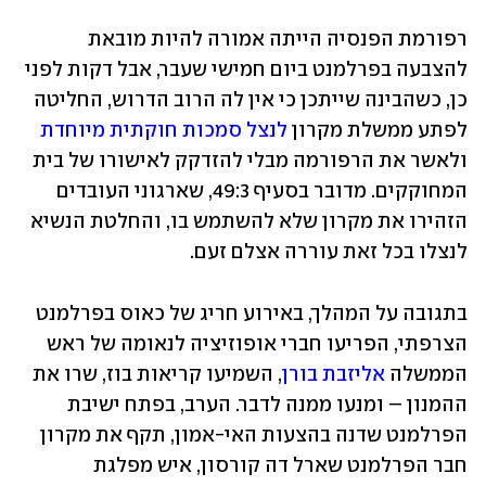
רפורמת הפנסיה הייתה אמורה להיות מובאת 
להצבעה בפרלמנט ביום חמישי שעבר, אבל דקות לפני 
כן, כשהבינה שייתכן כי אין לה הרוב הדרוש, החליטה 
לפתע ממשלת מקרון 
לנצל סמכות חוקתית מיוחדת
ולאשר את הרפורמה מבלי להזדקק לאישורו של בית 
המחוקקים. מדובר בסעיף 49:3, שארגוני העובדים 
הזהירו את מקרון שלא להשתמש בו, והחלטת הנשיא 
לנצלו בכל זאת עוררה אצלם זעם.
בתגובה על המהלך, באירוע חריג של כאוס בפרלמנט 
הצרפתי, הפריעו חברי אופוזיציה לנאומה של ראש 
הממשלה 
אליזבת בורן
, השמיעו קריאות בוז, שרו את 
ההמנון – ומנעו ממנה לדבר. הערב, בפתח ישיבת 
הפרלמנט שדנה בהצעות האי-אמון, תקף את מקרון 
חבר הפרלמנט שארל דה קורסון, איש מפלגת 