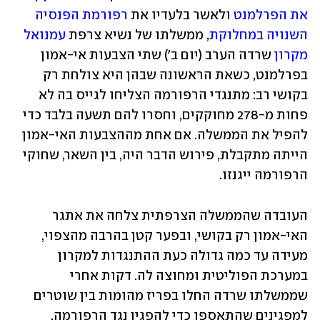
את הפרלמנט
 ולאשר בלעדיו את 
רפורמת הפנסיה 
השנויה במחלוקת
, ממשלתו של נשיא צרפת 
עמנואל 
מקרון
 שרדה הערב (יום ב') שתי הצבעות אי-אמון 
בפרלמנט, כשאת הראשונה שבהן היא צולחת רק 
בקושי רב: מתנגדי הרפורמה הצליחו לגייס בה לא 
פחות מ-278 מחוקקים, וחסרו להם תשעה בלבד כדי 
להפיל את הממשלה. אם אחת מההצבעות האי-אמון 
הייתה מתקבלת, פירוש הדבר היה, בין השאר, שחוקי 
הרפורמה ייגנזו.
העובדה שהממשלה הצרפתית צלחה את אתגר 
האי-אמון רק בקושי, ובפער קטן בהרבה מהצפוי, 
מעידה עד כמה גדולה כעת ההתנגדות למקרון 
במערכת הפוליטית ומחוצה לה. דקות אחרי 
שממשלתו שרדה החלו בפריז מהומות בין שוטרים 
למפגינים שהתאספו כדי להפגין נגד הרפורמה, 