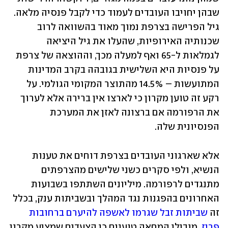
שבהן יחויבו העובדים לעמוד כדי לקבל פנסיה מלאה. 
גיל הפרישה בצרפת נמוך מאוד בהשוואה לרוב 
שכנותיה האירופיות, שהעלו את גיל היציאה 
לגמלאות ל-65 ואף למעלה מכך, וההוצאה של צרפת 
על פנסיות היא השלישית בגובהה בקרב המדינות 
המתועשות – 14.5% מהתוצר המקומי הגולמי. על 
רקע זה טוען מקרון כי לארצו אין ברירה אלא לערוך 
את הרפורמה אם ברצונה לאזן את המערכת 
הפנסיונית שלה.
אלא שארגוני העובדים בצרפת דוחים את טענות 
הנשיא, ולפי סקרים כשני שלישים מהצרפתים 
מתנגדים לרפורמה. מיליונים השתתפו בשבועות 
האחרונים בהפגנות נגד המהלך ובשביתות ענק, בכלל 
זה 
שביתות זבל שגרמו לאשפה להיערם ברחובות 
פריז
. מובילי המחאה טוענים כי הצעדים שמציע מקרון 