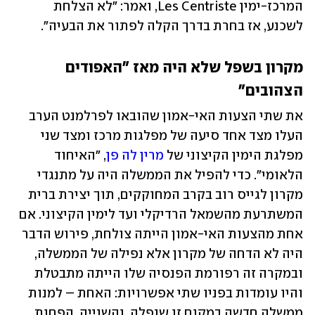
המרכז-ימין Les Centriste, ואמר: "לא הצלחת 
לשכנע, אז בחרת בדרך הקלה לפתור את הבעיה".  
מקרון בשפל שלא היה מאז "האפודים 
הצהובים"
את שתי הצעות האי-אמון שהובאו לפרלמנט הערב 
העלו מצד אחד סיעה של מפלגות מרכז ומצד שני 
מפלגת הימין הקיצוני של 
מרין לה פן
, "האיחוד 
הלאומי". כדי להפיל את הממשלה היה על מתנגדי 
מקרון לגייס רוב בקרב המחוקקים, תוך יצירת ברית 
המשתרעת מהשמאל הרדיקלי ועד לימין הקיצוני. אם 
אחת מהצעות האי-אמון הייתה צולחת, פירוש הדבר 
היה לא הדחה של מקרון אלא נפילה של הממשלה, 
ובמקרה זה רפורמת הפנסיה שלו הייתה מתבטלת 
והיו עומדות בפניו שתי אפשרויות: האחת – למנות 
ממשלה חדשה במקום זו שנפלה, והשנייה, הפחות 