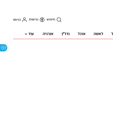
חיפוש
נגישות
כניסה
עוד
ל
לאשה
אוכל
נדל"ן
אנרגיה