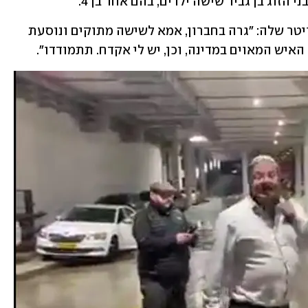
זוג בן גביר שישה ילדים, בהם אחד בן 4.
אילה בן גביר צייצה בהמשך בחשבון הטוויטר שלה: "גרה בחברון, אמא לשישה מתוקים ונוסעת 
איש המאוים במדינה, וכן, יש לי אקדח. תתמודדו". 