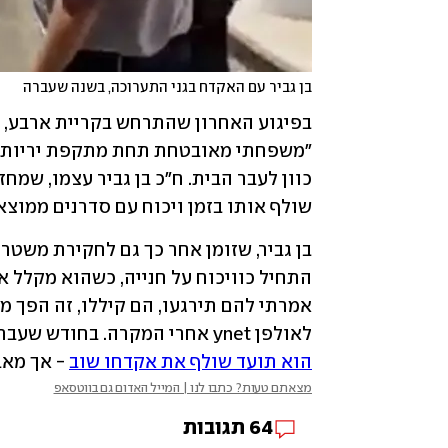
בן גביר עם האקדח בגני התערוכה, בשנה שעברה
כוון לעבר הבית. ח"כ בן גביר עצמו, שמחז
שולף אותו בזמן ויכוח עם סדרנים ממוצא 
לאולפן ynet אחרי המקרה. בחודש שעבר, במהלך עימותים בשייח ג'ראח שאליהם הגיע בן גביר, 
הוא תועד שולף את אקדחו שוב
 - אך מאב
מצאתם טעות? כתבו לנו | המייל האדום גם בווטסאפ
64
תגובות