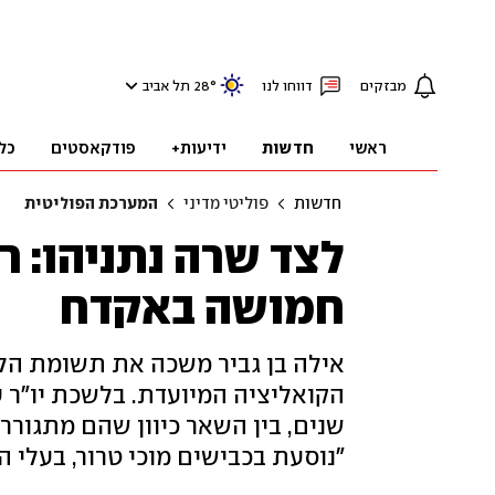
מבזקים
דווחו לנו
°
28
תל אביב
ראשי
חדשות
ידיעות+
פודקאסטים
כל
חדשות
פוליטי מדיני
המערכת הפוליטית
לצד שרה נתניהו: ר
חמושה באקדח
אילה בן גביר משכה את תשומת הלב
הקואליציה המיועדת. בלשכת יו"ר ע
שנים, בין השאר כיוון שהם מתגוררי
"נוסעת בכבישים מוכי טרור, בעלי 