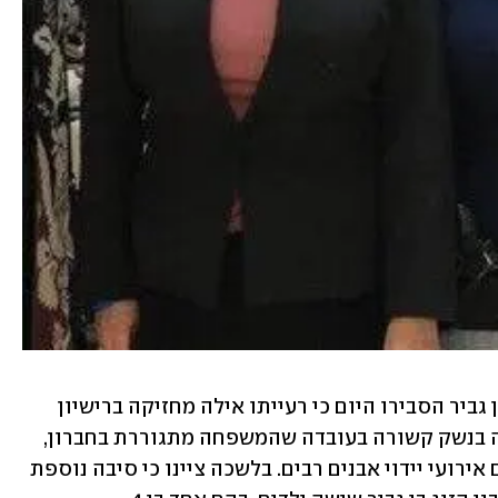
בלשכתו של יו"ר עוצמה יהודית איתמר בן גביר הסבירו היום כי רעייתו אילה מחזיקה ברישיון 
נשק עוד לפניו. הסיבה לכך שהיא מחזיקה בנשק קשורה בעובדה שהמשפחה מתגוררת בחברון, 
ושאילה נוהגת בכבישים שבהם מתרחשים אירועי יידוי אבנים רבים. בלשכה ציינו כי סיבה נוספת 