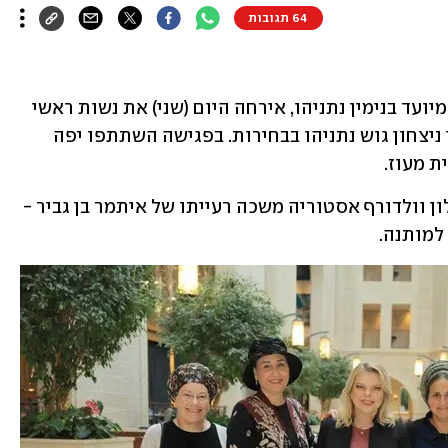
64 תגובות
שרה נתניהו, רעייתו של ראש הממשלה המיועד בנימין נתניהו, אירחה היום (שני) את נשות ראשי 
הקואליציה לפגישת גיבוש ראשונה אחרי ניצחון גוש נתניהו בבחירות. בפגישה השתתפו יפה 
ת מעוז. 
את תשומת הלב בפגישה שהתקיימה במלון וולדורף אסטוריה משכה רעייתו של איתמר בן גביר - 
מותנה. 