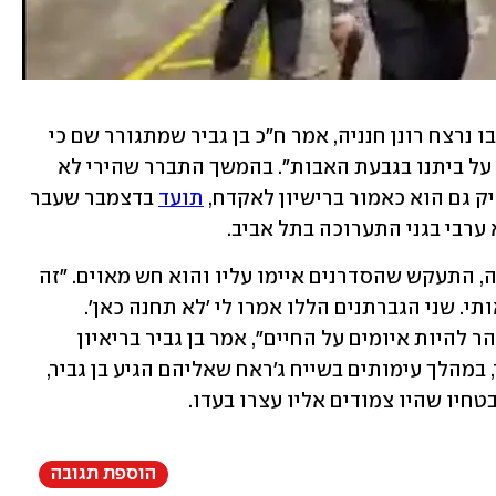
בפיגוע האחרון שהתרחש בקריית ארבע, בו נרצח רונן חנניה, אמר ח"כ בן גביר שמתגורר שם כי 
"משפחתי מאובטחת תחת מתקפת יריות על ביתנו בגבעת האבות". בהמשך התברר שהירי לא 
יק גם הוא כאמור ברישיון לאקדח, 
תועד
 בדצמבר שעבר 
ערבי בגני התערוכה בתל אביב. 
בן גביר, שזומן אחר כך גם לחקירת משטרה, התעקש שהסדרנים איימו עליו והוא חש מאוים. "זה 
התחיל כוויכוח על חנייה, כשהוא מקלל אותי. שני הגברתנים הללו אמרו לי 'לא תחנה כאן'. 
אמרתי להם תירגעו, הם קיללו, זה הפך מהר להיות איומים על החיים", אמר בן גביר בריאיון 
טחיו שהיו צמודים אליו עצרו בעדו.
הוספת תגובה