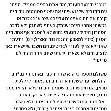
במכבי ובנוער העובד, 'מה אתם רוצים ממני?'. הייתי 
עם ההורים שלי ועשיתי את עצמי מטומטם. מה היה 
קורה אם היו מאיימים עליי במעצר או במכות או 
במשהו אחר? הייתי שותק. בעיניי לשתוק ולא לדבר 
הפתרון היחידי. הגעתי נחוש לא להסגיר אף אחד. היה 
הסזון (כינוי למאבק ההגנה נגד האצ"ל; י"מ), וידעתי 
שאני לא צריך לעזור לבריטים. הם חשבו שיישארו כאן 
לנצח, והם לא נשארו. ידעתי שיום אחד תהיה לנו 
מדינה".
משולם מספר כי הוא שוחרר כבר באותו היום. "הם 
התלחשו עד ששלחו אותי הביתה. אמרו לי ללכת 
מכאן, הם חיפשו דגים שמנים והבינו שלא יוציאו ממני 
מידע. חיפשו את מנהיגי היישוב. לא חקרו אותי 
באלימות, המזל שלנו שהיו לנו בריטים ולא כאלה 
ממדינות אחרות. דיברו איתי בעברית, ולא פחדתי 