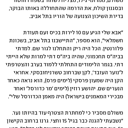
משולם, ממרומי גילו, מצליח לשחזר בשפה רהוטה 
ובסגנון קולח, את הדרמה שהתחוללה באותו הבוקר, 
בדירת השיכון הצנועה של הוריו בתל אביב.  
"אבא שלי הגיע עם 10 לירות בכיס ועם תעודת 
חשמלאי", הוא מספר, "התיישבנו בתל אביב, בשכונת 
פלורנטין. הכל היה ריק והתחלנו לגור שם. למדתי 
בביה"ס תחכמוני, שהיה ביה"ס דתי למרות שלא הייתי 
דתי. בגמר הלימודים התחלתי ללמוד בערב והצטרפתי 
ל'נוער העובד', לקן שברחוב טשרניחובסקי. אחראי 
הקן היה שמעון פרסקי (לימים פרס), הוא נראה כאחד 
הנערים שם. יהושע רוזין (לימים 'מר כדורסל' ואחד 
מבכירי המאמנים בישראל) היה מאמן הכדורסל שלי". 
משולם מסביר כי למחתרת הצטרף עוד בהיותו נער. 
"נשבעתי להגנה כבר בגיל 15 וחצי. גרנו ברחוב הקישון 