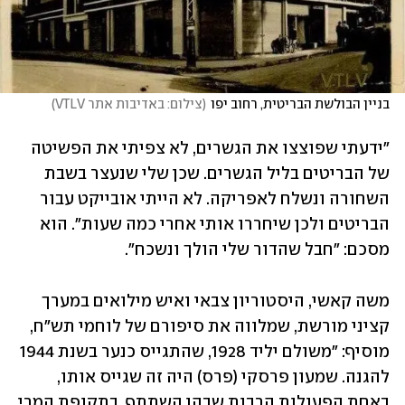
בניין הבולשת הבריטית, רחוב יפו
(
צילום: באדיבות אתר VTLV
)
"ידעתי שפוצצו את הגשרים, לא צפיתי את הפשיטה 
של הבריטים בליל הגשרים. שכן שלי שנעצר בשבת 
השחורה ונשלח לאפריקה. לא הייתי אובייקט עבור 
הבריטים ולכן שיחררו אותי אחרי כמה שעות". הוא 
מסכם: "חבל שהדור שלי הולך ונשכח".
משה קאשי, היסטוריון צבאי ואיש מילואים במערך 
קציני מורשת, שמלווה את סיפורם של לוחמי תש"ח, 
מוסיף: "משולם יליד 1928, שהתגייס כנער בשנת 1944 
להגנה. שמעון פרסקי (פרס) היה זה שגייס אותו, 
באחת הפעולות הרבות שבהן השתתף. בתקופת המרי 