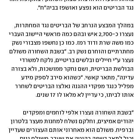
נגד הבריטים הוא נפצע ואושפז בביה"ח". 
במהלך המבצע הנרחב של הבריטים נגד המחתרות, 
נעצרו כ-2,700 איש ובהם כמה מראשי היישוב העברי 
כמו משה שרת ודוד רמז. כמו כן נחשפו מצבורי נשק 
מחתרתיים והוחרם נשק רב. "בשבת השחורה משולם 
נעצר ע"י חיילים ובלשים בריטיים, נלקח למשרדי 
הבולשת הבריטית, ושם נחקר ממושכות, ולא בצורה 
עדינה", מתאר קאשי. "כשהוא סירב לספק מידע 
מפליל כנגד מפקדי ההגנה נאלצו הבריטים לשחרר 
אותו לביתו, כי עדיין לא מלאו לו 17 שנים. 
"בשבת השחורה נעצרו אלפי לוחמים ומפקדים 
יהודים אמיצים, וחלקם נשלח למחנות מעצר בלטרון 
וברפיח. משולם הוא מאחרוני אותם העצורים שעדיין 
יכול לתאר בשפה רהוטה את שעבר. משולם גויס 