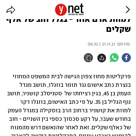
אישום: תושב מגדל העמק דקר
למוות אדם אחר - בגלל חוב של אלף
שקלים
פורסם:
21.11.21 | 06:32
פרקליטות מחוז צפון הגישה לבית המשפט המחוזי 
בנצרת כתב אישום נגד תומר בוזגלו, תושב מגדל 
העמק בן 45, בגין רציחתו של  סטניסלב קושניר, תושב 
נוף הגליל בן 35. על פי כתב האישום, בוזגלו דקר 
למוות את קושניר ברחוב הרב בוסקילה במגדל העמק 
בחודש שעבר, על רקע סכסוך כספי בין השניים - חוב 
של כאלף שקלים. זאת לאחר שהנאשם דרש מהמנוח 