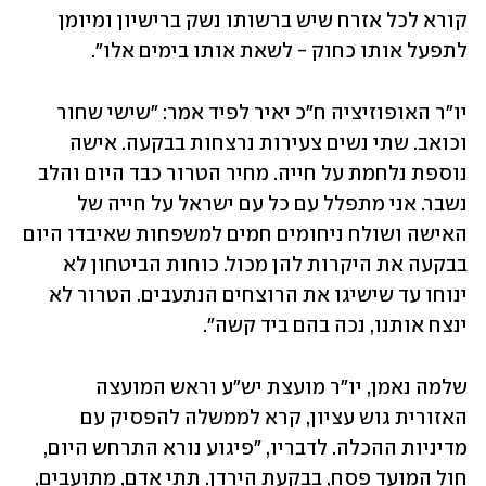
קורא לכל אזרח שיש ברשותו נשק ברישיון ומיומן 
לתפעל אותו כחוק - לשאת אותו בימים אלו".
יו"ר האופוזיציה ח"כ יאיר לפיד אמר: "שישי שחור 
וכואב. שתי נשים צעירות נרצחות בבקעה. אישה 
נוספת נלחמת על חייה. מחיר הטרור כבד היום והלב 
נשבר. אני מתפלל עם כל עם ישראל על חייה של 
האישה ושולח ניחומים חמים למשפחות שאיבדו היום 
בבקעה את היקרות להן מכול. כוחות הביטחון לא 
ינוחו עד שישיגו את הרוצחים הנתעבים. הטרור לא 
ינצח אותנו, נכה בהם ביד קשה".
שלמה נאמן, יו"ר מועצת יש"ע וראש המועצה 
האזורית גוש עציון, קרא לממשלה להפסיק עם 
מדיניות ההכלה. לדבריו, "פיגוע נורא התרחש היום, 
חול המועד פסח, בבקעת הירדן. תתי אדם, מתועבים, 