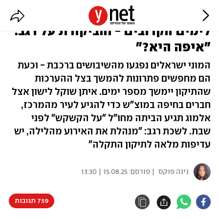
הנוסעים שנתקעו בלי רכבת, הצפי
לימים הקרובים - והביקורת על רגב:
"איפה היא?"
המוני ישראלים נפגעו מהשיבושים ברכבת - וכעת
הם מחפשים פתרונות להמשך בצל ההערכות
שהתיקון יימשך מספר ימים. איתן שוקל לישון אצל
חברים בחיפה במוצ"ש כדי להגיע לעיר מהמרכז,
אלמוג תגיע הביתה מחו"ל "על הקשקש" לפני
שבת. לשכת רגב: "מנהלת את האירוע מהלילה, יש
עדיפות מלאה לתיקון התקלה"
נינה פוקס
| פורסם:
15.08.25 | 13:30
759 תגובות