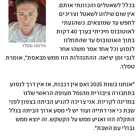
בכלל לשאטלים והכוונתי אותם. 
אין שום שילוט לשאטל וצריכים 
לחפש עד שמוצאים. כשהגעתי 
לאוטובוס חיכיתי בערך 40 דקות 
בתוך האוטובוס עד שהתחלנו 
אלמוג טסלר
לנסוע וכל אחד אמר משהו אחר 
לגבי זמן יציאה. ההתנהלות הזו ממש מבאסת", אומרת 
טסלר. 
"אנחנו בשנת 2025 ואם אין רכבות, אז אין דרך לנסוע 
בתחבורה ציבורית מהנמל תעופה הראשי שלנו 
במדינה לקריות. אני צריכה להגיע הביתה בצפון לפני 
שבת כי אני דתייה ועוד יש לי מסע ארוך הביתה בגלל 
התקלה הזו ואגיע ממש על הקשקש. זה יוצא ממש 
גבולי עם השבת". 