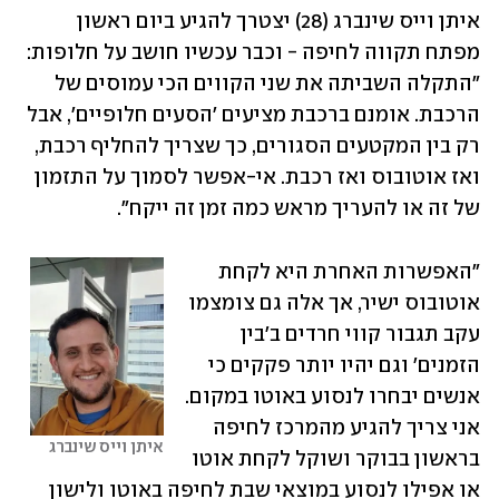
איתן וייס שינברג (28) יצטרך להגיע ביום ראשון 
מפתח תקווה לחיפה - וכבר עכשיו חושב על חלופות: 
"התקלה השביתה את שני הקווים הכי עמוסים של 
הרכבת. אומנם ברכבת מציעים 'הסעים חלופיים', אבל 
רק בין המקטעים הסגורים, כך שצריך להחליף רכבת, 
ואז אוטובוס ואז רכבת. אי-אפשר לסמוך על התזמון 
של זה או להעריך מראש כמה זמן זה ייקח". 
"האפשרות האחרת היא לקחת 
אוטובוס ישיר, אך אלה גם צומצמו 
עקב תגבור קווי חרדים ב'בין 
הזמנים' וגם יהיו יותר פקקים כי 
אנשים יבחרו לנסוע באוטו במקום. 
אני צריך להגיע מהמרכז לחיפה 
איתן וייס שינברג
בראשון בבוקר ושוקל לקחת אוטו 
או אפילו לנסוע במוצאי שבת לחיפה באוטו ולישון 