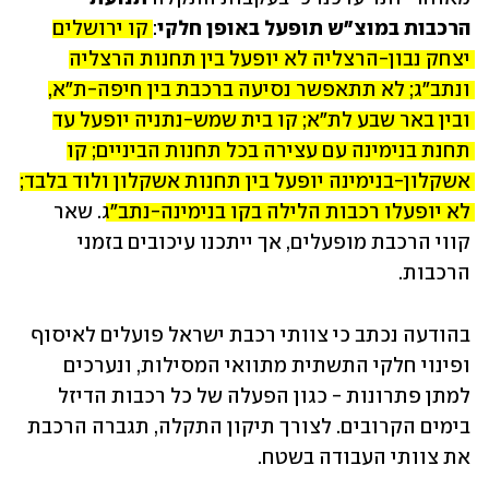
הרכבות במוצ"ש תופעל באופן חלקי
: 
קו ירושלים 
יצחק נבון-הרצליה לא יופעל בין תחנות הרצליה 
ונתב"ג; לא תתאפשר נסיעה ברכבת בין חיפה-ת"א, 
ובין באר שבע לת"א; קו בית שמש-נתניה יופעל עד 
תחנת בנימינה עם עצירה בכל תחנות הביניים; קו 
אשקלון-בנימינה יופעל בין תחנות אשקלון ולוד בלבד; 
לא יופעלו רכבות הלילה בקו בנימינה-נתב"ג
. שאר 
קווי הרכבת מופעלים, אך ייתכנו עיכובים בזמני 
הרכבות.
בהודעה נכתב כי צוותי רכבת ישראל פועלים לאיסוף 
ופינוי חלקי התשתית מתוואי המסילות, ונערכים 
למתן פתרונות - כגון הפעלה של כל רכבות הדיזל 
בימים הקרובים. לצורך תיקון התקלה, תגברה הרכבת 
את צוותי העבודה בשטח. 