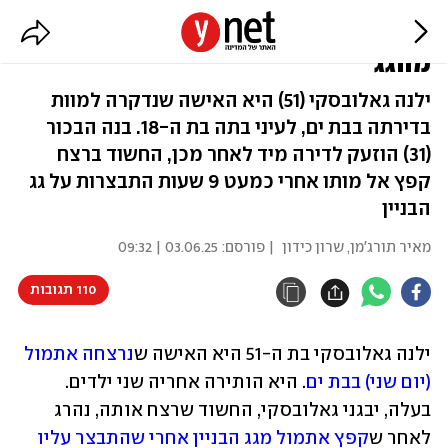
ילנה נרצחה על-ידי הבעל שקפץ
מהגג
ילנה גאלובסקי (51) היא האישה שנדקרה למוות
בדירתה בבת ים, לעיני בתה בת ה-18. בנה הבכור
(31) הוזעק לדירה מיד לאחר מכן, החשוד ברצח
קפץ אל מותו אחרי כמעט 9 שעות התבצרות על גג
הבניין
מאיר תורג'מן
,
שרון כידון
| פורסם:
03.06.25 | 09:32
110 תגובות
ילנה גאלובסקי בת ה-51 היא האישה ש
נרצחה אתמול 
(יום שני) בבת ים
. היא הותירה אחריה שני ילדים. 
בעלה, יבגני גאלובסקי, החשוד שרצח אותה, נהרג 
לאחר ש
קפץ אתמול מגג הבניין אחרי שהתבצר עליו 