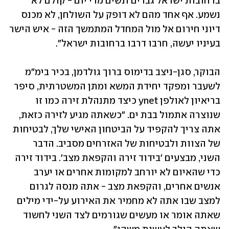
ברחובות ישראל גברים ונשים מדי יום - קולם לא 
נשמע. אף אחד מהם לא דופק על השולחן, לא מכנס 
דיוני חירום אל מול המחדל המתמשך הזה - איש הישר 
בעיניו יעשה, חרבו דרבו ברחובות ישראל".
הבוקר, סגן-ניצב בדימוס ברוך גולדמן, בכיר בימ"מ 
לשעבר ומפקד יחידת המשא ומתן המשטרתית, סיפר 
בריאיון לאולפן ynet כיצד מתנהלת זירה כמו זו 
שנוצרה אתמול בבת ים. "כשאתה מגיע לזירה כזאת, 
אתה צריך להקפיד על הביטחון האישי שלך, לבטיחות 
של הצוות ולבטיחות של האזרחים מסביב. הדבר 
השני, מבצעים 'בידוד זירה והקפאת מצב'. בידוד זירה 
כדי שהאיום לא יורחב למקומות אחרים או יערב 
אנשים אחרים, והקפאת מצב - אתה מנסה לגרום 
למצב שבו אתה לא מחמיר את האירוע על-ידי מילים 
שאתה אומר או מעשים שגורמים לצד השני לחשוד 