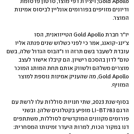
Gold Apollo; ויצירת דפי מוצר, סרטון פרסומת 
ודיונים מזויפים בפורומים אונליין לביסוס אמינות 
המוצר.
יו"ר חברת Gold Apollo הטייוואנית, הסו 
צ'ינג-קואנג, אמר כי לפני כשלוש שנים פנתה אליו 
עובדת לשעבר בשם תרזה וו ו"הבוס הגדול שלה, בשם 
טום" לדון בהסכם רישיון. הם קיבלו אישור לעצב 
מוצרים משלהם ולשווק אותם תחת המותג המוכר 
Gold Apollo, מה שהעניק אמינות נוספת למוצר 
המזויף.
בסוף שנת 2023, שתי חנויות סוללות עלו לרשת עם 
הדגם LI-BT783 מופיע בקטלוגים שלהן. ובשני 
פורומים מקוונים המוקדשים לסוללות, משתתפים 
דנו במקור הכוח, למרות היעדר זמינותו המסחרית: 