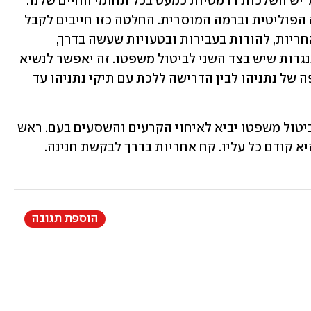
לסגירת משפטו של ראש ממשלה בישראל יש השלכות דרמטיות כמעט בכל תחומי החיים שלנו. 
ברמה המשפטית וברמה הציבורית; ברמה הפוליטית וברמה המוסרית. החלטה כזו חייבים לקבל 
עם כאבי בטן חזקים. נתניהו חייב לקחת אחריות, להודות בעבירות ובטעויות שעשה בדרך, 
להצטער ולהביע חרטה. זה ירכך את ההתנגדות שיש בצד השני לביטול משפטו. זה יאפשר לנשיא 
לגלות גמישות. זה יאזן בין תחושת הרדיפה של נתניהו לבין הדרישה ללכת עם תיקי נתניהו עד 
לנתניהו היתה אמירה צינית: הוא אמר שביטול משפטו יביא לאיחוי הקרעים והשסעים בעם. ראש 
 קודם כל עליו. קח אחריות בדרך לבקשת חנינה. 
הוספת תגובה