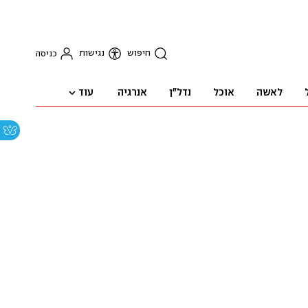
חיפוש
נגישות
כניסה
עוד
לאשה
אוכל
נדל"ן
אנרגיה