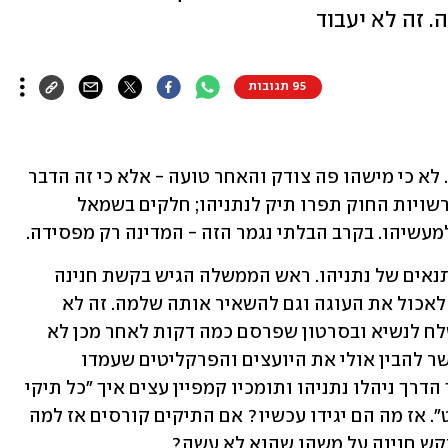
 זה לא יעבוד
95 תגובות
את משפט נתניהו צריך להביא לכדי סיום. לא כי מישהו פה צודק והאחר טועה - אלא כי זה הדבר 
החכם לעשות. חלקים בימין משוכנעים שרשויות החוק תפרו תיק לנתניהו; חלקים בשמאל 
עשיהו. בקרב הבלתי נגמר הזה - המדינה רק מפסידה. 
צריך לסיים את משפט נתניהו, אבל לא בתנאים של נתניהו. ראש הממשלה הגיש בקשת חנינה 
שהמסר שלה הוא מהתחום הקולינרי: גם לאכול את העוגה וגם להשאיר אותה שלמה. זה לא 
יעבוד. התנאים שהציג נתניהו במכתב ששלח לנשיא ובסרטון שפרסם כמה דקות לאחר מכן לא 
קבילים ציבורית, פוליטית ומשפטית. אפשר להבין אולי את היועצים והפרקליטים שעמדו 
מאחורי בקשת החנינה הזו: הרי לכל אורך הדרך ניהלו נתניהו ותומכיו קמפיין עצים איך ״כל תיקי 
נתניהו קורסים בזה אחר זה בבית המשפט״. אז מה הם יגידו עכשיו? אם התיקים קורסים אז למה 
קש חנינה על משהו שהוא לא עשה?