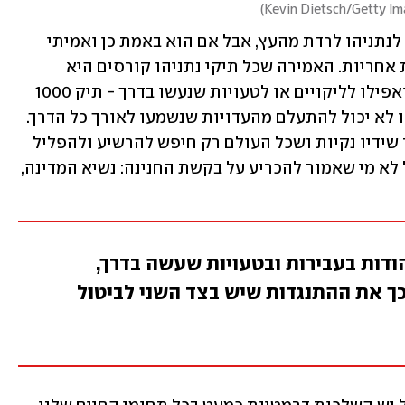
)
קמפיין קריסת התיקים  לא מאפשר היום לנתניהו לרדת מהעץ, אבל אם הוא באמת כן ואמיתי 
בבקשת החנינה שלו - הוא גם צריך לקחת אחריות. האמירה שכל תיקי נתניהו קורסים היא 
מופרכת. מבלי להיכנס לנבכי כי התיקים ואפילו לליקויים או לטעויות שנעשו בדרך - תיק 1000 
הוא עם פוטנציאל ממשי להרשעה. נתניהו לא יכול להתעלם מהעדויות שנשמעו לאורך כל הדרך. 
הוא לא יכול לבוא עם בקשת חנינה ולומר שידיו נקיות ושכל העולם רק חיפש להרשיע ולהפליל 
אותו. יש אנשים שאולי קונים את זה, אבל לא מי שאמור להכריע על בקשת החנינה: נשיא המדינה, 
הודות בעבירות ובטעויות שעשה בדרך,
ך את ההתנגדות שיש בצד השני לביטול