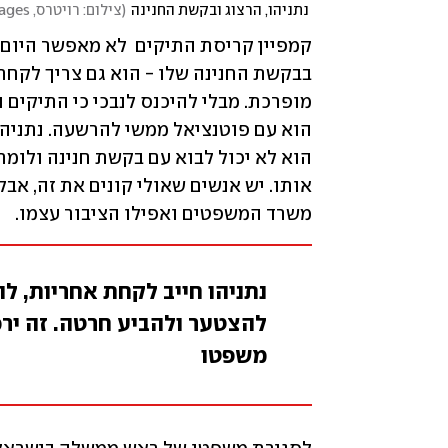
 נתניהו, הרצוג ובקשת החנינה
(
צילום: רויטרס, Kevin Dietsch/Getty Images
משרד המשפטים ואפילו הציבור עצמו.
נתניהו חייב לקחת אחריות, ל
להצטער ולהביע חרטה. זה ירכ
משפטו