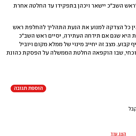
הממשלה - לראשונה מאז ההחלטה - כי "ראש השב"כ יישאר ויכהן בתפקידו עד החלטה אחרת 
עוד נכתב אתמול בתגובת הממשלה כי "אין כל הצדקה למנוע את הנעת התהליך להחלפת ראש 
שב"כ וקידומו. משמעות עמדת היועמ"שית היא שגם אם תידחה העתירה, יסיים ראש השב"כ 
המכהן את כהונתו מבלי שנתמנה לו מחליף קבוע. מצב זה יחייב מינוי של ממלא מקום ויוביל 
להמשך הסחרור בו נתון השב"כ במצב הנוכחי, שבו הוקפאה החלטת הממשלה על הפסקת כהונת 
הוספת תגובה
קבל
הצג עוד