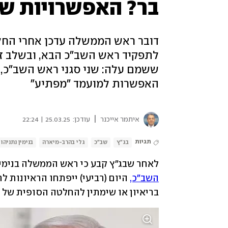
בר? האפשרויות של
דובר ראש הממשלה עדכן אחרי החלט
לתפקיד ראש השב"כ הבא, ובשלב זה
ששמם עלה: שני סגני ראש השב"כ, מ' 
האפשרות למועמד "מפתיע"
|
איתמר אייכנר
עודכן:
25.03.25 | 22:24
תגיות
בג"ץ
שב"כ
גלי בהרב-מיארה
בנימין נתניהו
לאחר שבג"ץ קבע כי ראש הממשלה בנימין 
השב"כ,
בריאיון או שימתין להחלטה הסופית של בג