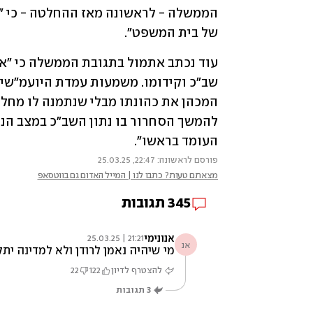
של בית המשפט". 
העומד בראשו".
פורסם לראשונה: 22:47, 25.03.25
מצאתם טעות? כתבו לנו | המייל האדום גם בווטסאפ
345
תגובות
אנונימי
21:21 | 25.03.25
אנ
מי שיהיה נאמן לרודן ולא למדינה ית
להצטרף לדיון
122
22
3
תגובות