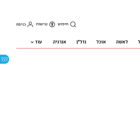
חיפוש
נגישות
כניסה
עוד
ל
לאשה
אוכל
נדל"ן
אנרגיה