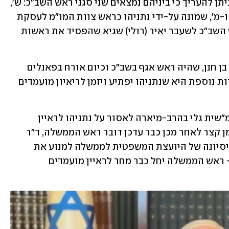
המועמדים לתפקיד עדיין לא ידועים, אך ניתן להעריך כי ביניהם נמצאים שני סגני ראש השב"כ: ש', 
שהחל את תפקידו לפני שלושה חודשים, ו-מ', שמונה על-ידי נתניהו כראש צוות המו"מ לעסקת 
חטופים. מלבדם יהיה מועמד גם סגן ראש השב"כ לשעבר יאיר (רולי) שגיא שהפסיד את ראשות 
מועמדים נוספים ששמם הוזכר הם שלום בן חנן, שהיה ראש אגף בשב"כ וכיום אורח בפאנלים 
במהדורות החדשות; ואיל ציר כהן. אפשרות נוספת היא שנתניהו יפתיע ויזמן לריאיון מועמדים 
בג"ץ דחה אתמול כאמור את בקשת היועמ"שית גלי בהרב-מיארה לאסור על נתניהו לראיין 
מועמדים חדשים לתפקיד ראש השב"כ. זמן קצר לאחר מכן כבר עדכן דובר ראש הממשלה, ד"ר 
עומר דוסטרי, כי "לאחר שבג"ץ דחה את ניסיונה של היועצת המשפטית לממשלה למנוע את 
התחלת התהליך למינוי ראש שב"כ חדש - ראש הממשלה יחל כבר מחר לראיין מועמדים 