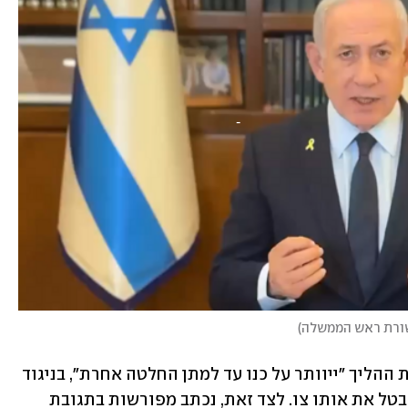
שורת ראש הממשלה
)
עם זאת, בג"ץ קבע כי הצו הארעי להקפאת ההליך "ייוותר על כנו עד למתן החלטה אחרת", בניגוד 
לבקשת נתניהו. מוקדם יותר דרש רה"מ לבטל את אותו צו. לצד זאת, נכתב מפורשות בתגובת 