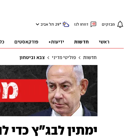
מבזקים
דווחו לנו
°
29
תל אביב
ראשי
חדשות
ידיעות+
פודקאסטים
כל
חדשות
פוליטי מדיני
צבא וביטחון
ימתין לבג"ץ כדי לה