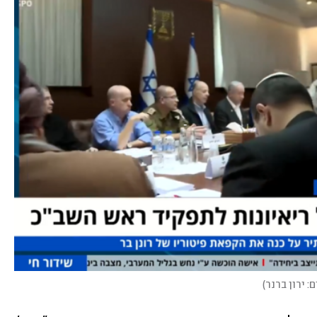
: ירון ברנר
)