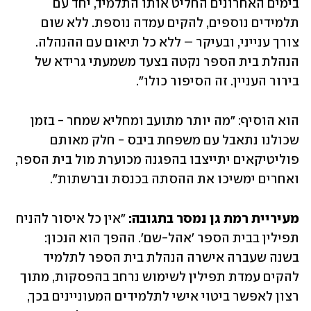
בימים האחרונים החליט אותו התלמיד, יחד עם 
תלמידים נוספים, להקים עמדה נוספת. ללא שום 
צורך ענייני, ובעיקר – ללא כל תיאום עם ההנהלה. 
הנהלת בית הספר נקטה בצעד משמעתי גרידא של 
בירור העניין. זה הסיפור כולו".
הוא הוסיף: "מה יותר מתועב ומחליא שמחר - בזמן 
שכולנו נתאבל עם משפחת ביבס - חלק מאותם 
פוליטיקאים יתייצבו בהפגנה מכוערת מול בית הספר, 
ואחרים ימשיכו את ההסתה בכנסת וברשתות".
מעיריית רמת גן נמסר בתגובה: 
"אין כל איסור להניח 
תפילין בבית הספר 'אהל-שם'. ההפך הוא הנכון: 
בשנה שעברה אישרה הנהלת בית הספר לתלמיד 
להקים עמדת תפילין לשימוש נרחב בהפסקות, מתוך 
רצון לאפשר ביטוי אישי לתלמידים המעוניינים בכך, 