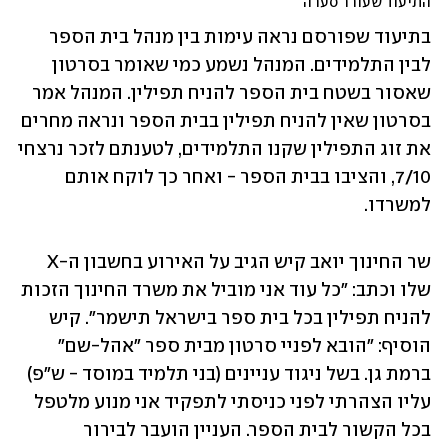
התיעוד שעורר סערה
בתיעוד שפורסם נראה עימות בין מנהל בית הספר 
לבין התלמידים. המנהל נשמע כמי שאומר בסרטון 
שאסור בשטח בית הספר להניח תפילין. המנהל אמר 
בסרטון שאין להניח תפילין בבית הספר ונראה מחרים 
את זוג התפילין שקנו התלמידים, לטענתם לזכר נרצחי 
7/10, והציבו בבית הספר - ואחר כך לוקח אותם 
למשרדו.
שר החינוך יואב קיש הגיב על האירוע בחשבון ה-X 
שלו וכתב: "כל עוד אני מוביל את משרד החינוך הזכות 
להניח תפילין בכל בית ספר בישראל תישמר". קיש 
הוסיף: "‏הובא לפניי סרטון מבית ספר "אהל-שם" 
ברמת גן. בשל ניגוד עניינים (בני תלמיד במוסד - ש"פ) 
עליו הצהרתי לפני כניסתי לתפקיד אני מנוע מלטפל 
בכל הקשור לבית הספר. העניין הועבר לבירור 