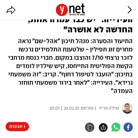
מנהל בי"ס בר"ג החרים תפילין,
העירייה: "יש כבר עמדה אחת,
החדשה לא אושרה"
התיעוד והסערה: מנהל תיכון "אהל-שם" נראה
מחרים זוג תפילין - שלטענת התלמידים נרכשו
לזכר נרצחי 7/10 והוצבו במקום. חברי כנסת מרחבי
הקשת הפוליטית התייחסו, קיש שילדיו לומדים
בתיכון: "הועבר לטיפול דחוף". קריב: "זה משמעתי
גרידא". העירייה: "לאחר בירור משמעתי תוחזר
העמדה"
שילֹה פריד
| פורסם:
25.02.25 | 20:01
1 תגובות