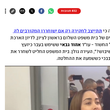
832 תגובות
 כי 
תתייצב לחקירה רק אם ישוחררו המקורבים לה 
, הגיעה במקום זאת לאולם הדיונים של בית משפט השלום בראשון לציון, לדיון הארכת 
 החשוד - עו"ד 
אהוד גבאי
 ששימש בעבר כיועץ 
פרלמנטרי שלה. "איך המשטרה טוענת לשיבוש?", העירה גולן. בית המשפט החליט לשחרר את 
 בבכי כששמעה את ההחלטה. 