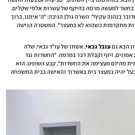
הוא ישוחרר למעצר בית עד יום יום ראשון הבא. בהחלטתו ציין השופט: "טביעות אצבעות החשוד 
מופיעות במספר מסדרונות של החקירה, בחשד למעשה מרמה בהיקף של עשרות אלפי שקלים. 
מדובר בחשד למעשי מרמה בהיקף ניכר, מדובר בנהנה עקיף". השרה גולן הגיבה: "ה' איתנו, ברוך 
ה'". השופט המשיך: "ניתן להמשיך בחקירות מתקדמות כשהוא לא במעצר". המשטרה הגישה 
ן הבא גם 
ענבל גבאי
, אשתו של עו"ד גבאי, שלה 
מייחסת המשטרה חשדות למרמה והפרת אמונים, זיוף וקבלת דבר במרמה. "החשדות נגד 
החשודה היו מבוססים, ותוספת משמעותית מהיום מעצימה את החשדות", קבע השופט. הוא 
אסר על בני הזוג גבאי ליצור קשר, ולכן הבעל יהיה במעצר בית באשדוד והאישה בבית המשפחה 