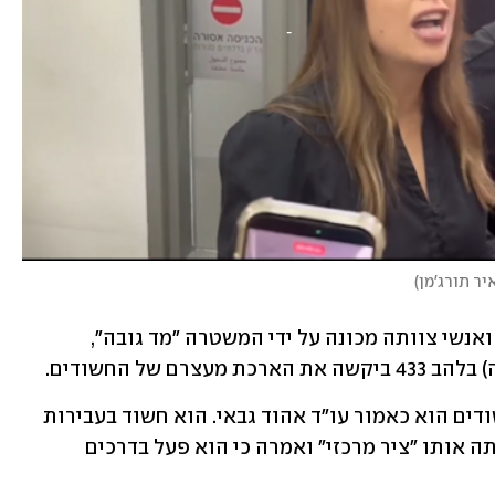
יר תורג'מן
)
פרשת החשד לשחיתות ציבורית של גולן ואנשי צוותה מכונה על ידי המשטרה "מד גובה", 
 של החשודים. 
החשוד הראשון שהתייצב על ספסל החשודים הוא כאמור עו"ד אהוד גבאי. הוא חשוד בעבירות 
מרמה חמורות. נציגת המשטרה בדיון כינתה אותו "ציר מרכזי" ואמרה כי הוא פעל בדרכים 