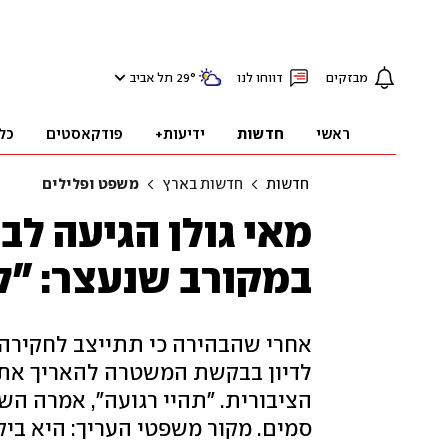
מבזקים
דווחו לנו
°
29
תל אביב
ראשי
חדשות
ידיעות+
פודקאסטים
כל
חדשות
חדשות בארץ
משפט ופלילים
מאי גולן הגיעה ל
במקורב שנעצר: "
אחרי שהבהירה כי תתייצב לחקירה 
לדיון בבקשת המשטרה להאריך את
הציבורית. "תהיי רגועה", אמרה ה
סמים. מקור משפטי העריך: היא בי