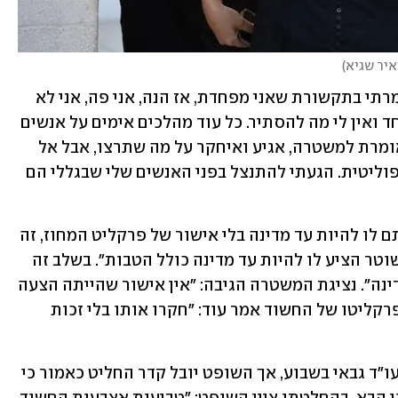
איר שגיא
)
עם הגעתה לבית המשפט, אמרה גולן: "אמרתי בתקשורת שאני מפחדת, אז הנה, אני פה, אני לא 
מפחדת מכלום ושום דבר. אין לי ממה לפחד ואין לי מה להסתיר. כל עוד מהלכים אימים על אנשים 
- אני לא אגיע. תשחררו אותם. הנה, אני אומרת למשטרה, אגיע ואיחקר על מה שתרצו, אבל אל 
תמשיכו להלך אימים. ככה נראית רדיפה פוליטית. הגעתי להתנצל בפני האנשים שלי שבגללי הם 
פרקליטו של עו"ד גבאי אמר בדיון: "הצעתם לו להיות עד מדינה בלי אישור של פרקליט המחוז, זה 
אמור להיות מתועד. גם בחיפוש במשרד, שוטר הציע לו להיות עד מדינה כולל הטבות". בשלב זה 
העירה השרה גולן: "הוצע לו להיות עד מדינה". נציגת המשטרה הגיבה: "אין אישור שהייתה הצעה 
כזאת". השרה גולן: "לתקשורת זה דלף". פרקליטו של החשוד אמר עוד: "חקרו אותו בלי זכות 
המשטרה ביקשה להאריך את מעצרו של עו"ד גבאי בשבוע, אך השופט יובל קדר החליט כאמור כי 