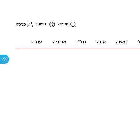
חיפוש
נגישות
כניסה
עוד
ל
לאשה
אוכל
נדל"ן
אנרגיה