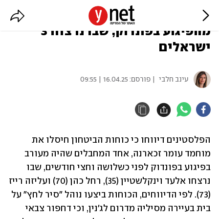
הפלסטינים: חוסל המחבל השלישי
מהפיגוע בפונדוק, שבו נרצחו 3
ישראלים
עינב חלבי
| פורסם:
16.04.25 | 09:55
הפלסטינים דיווחו כי כוחות הביטחון חיסלו את 
מוחמד עומר זכארנה, אחד המחבלים שהיה מעורב 
בפיגוע בפונדוק לפני כשלושה וחצי חודשים, שבו 
נרצחו אלעד וינקלשטיין (35), רחל כהן (70) ועליזה רייז 
(73). לפי הדיווחים, הכוחות ביצעו נוהל "סיר לחץ" על 
בית בעיירה מסיליה מדרום לג'נין, וכי דחפור צבאי 