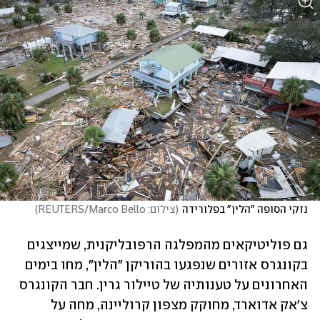
נזקי הסופה "הלין" בפלורידה
(
צילום: REUTERS/Marco Bello
)
גם פוליטיקאים מהמפלגה הרפובליקנית, שמייצגים 
בקונגרס אזורים שנפגעו בהוריקן "הלין", מחו בימים 
האחרונים על טענותיה של טיילור גרין. חבר הקונגרס 
צ'אק אדוארד, מחוקק מצפון קרוליינה, מחה על 