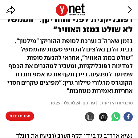
ביידן זועם על קונספירציה
רפובליקנית לפני ההוריקן: "הממשל
לא שולט במזג האוויר"
בזמן שארה"ב נערכת לסופת ההוריקן "מילטון",
בבית הלבן נאלצים להכחיש טענות שהממשל
"שולט במזג האוויר", אחראי להגעת סופות
למדינות רפובליקניות, ומעביר למהגרים את הכסף
שמיועד לנפגעים. ביידן תקף את טראמפ וחברת
הקונגרס מרג'ורי טיילור גרין: "מפיצים שקרים חסרי
אחריות ואמירות מגוחכות"
סוכנויות הידיעות
| פורסם:
09.10.24 | 18:25
160 תגובות
נשיא ארה"ב ג'ו ביידן תקף הערב (רביעי) את דונלד 