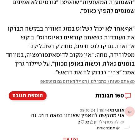
"השמועות המזעזעות" שהפיצו "גורמים לא אמינים 
שמנסים להפיץ כאוס". 
"אף אחד לא יכול לשלוט במזג האוויר. בבקשה תבדקו 
את העובדות כשאתם קוראים באינטרנט", ביקש 
אדוארד. גם קרלוס חימנז, מחוקק רפובליקני 
מפלורידה, מחה: "אין מקום לדיסאינפורמציה, במיוחד 
בזמנים כאלה, וכשזה באופן מכוון". על טיילור גרין 
אמר: "צריך לבדוק לה את הראש". 
מצאתם טעות? כתבו לנו | המייל האדום גם בווטסאפ
160
תגובות
הוספת תגובה
אנונימי
19:44 | 09.10.24
אנ
אני מתקשה להאמין שאנחנו במאה ה 21. זה
נשמע כמו מערכון של מונטי פייטון על הגביע
להצטרף לדיון
32
2
הקדוש בימי הביניים
תגובה אחת
הצג עוד