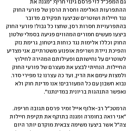
גם המפכ"ל לוי פרסם גינוי חריף: "מגנה את 
ההתפרעות האלימה וחסרת הרסן של פורעי החוק 
נגד חיילות ושוטרים שביצעו תפקידם. מדובר 
בהתפרעויות חסרות רסן, שחצו כל גבול! פורעי החוק 
ביצעו מעשים חמורים המהווים פגיעה בסמלי שלטון 
החוק וכללו אלימות נגד כוחות ביטחון, גרימת נזק 
והפיכת ניידת ושריפת אופנוע משטרתיים. אני מצדיע 
לשוטרים על נחישותם ופעילותם המהירה לחילוץ 
החיילות. הנחיתי לבצע את מעצרם של פורעי החוק 
ולמצות עימם את הדין, ועד כה עצרנו 12 מפירי סדר. 
נבוא חשבון עם כל המעורבים! אנו מדינת חוק ולא 
נאפשר התנהגות בריונית במדינתנו".
הרמטכ"ל רב-אלוף אייל זמיר פרסם תגובה חריפה. 
"אני רואה בחומרה ומגנה בתוקף את תקיפת חיילות 
צה"ל אשר ביצעו משימה צבאית מוקדם יותר היום 