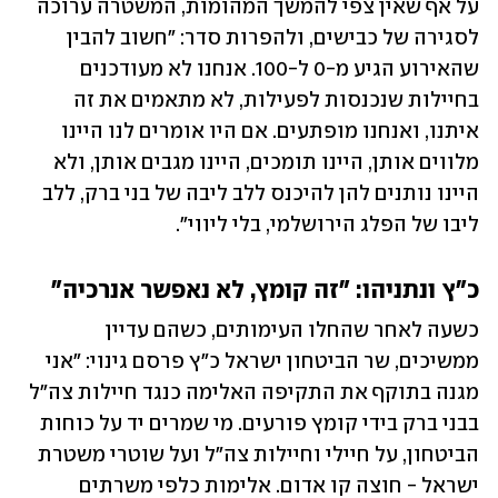
על אף שאין צפי להמשך המהומות, המשטרה ערוכה 
לסגירה של כבישים, ולהפרות סדר: "חשוב להבין 
שהאירוע הגיע מ-0 ל-100. אנחנו לא מעודכנים 
בחיילות שנכנסות לפעילות, לא מתאמים את זה 
איתנו, ואנחנו מופתעים. אם היו אומרים לנו היינו 
מלווים אותן, היינו תומכים, היינו מגבים אותן, ולא 
היינו נותנים להן להיכנס ללב ליבה של בני ברק, ללב 
ליבו של הפלג הירושלמי, בלי ליווי".
כ"ץ ונתניהו: "זה קומץ, לא נאפשר אנרכיה"
כשעה לאחר שהחלו העימותים, כשהם עדיין 
ממשיכים, שר הביטחון ישראל כ"ץ פרסם גינוי: "אני 
מגנה בתוקף את התקיפה האלימה כנגד חיילות צה"ל 
בבני ברק בידי קומץ פורעים. מי שמרים יד על כוחות 
הביטחון, על חיילי וחיילות צה"ל ועל שוטרי משטרת 
ישראל - חוצה קו אדום. אלימות כלפי משרתים 