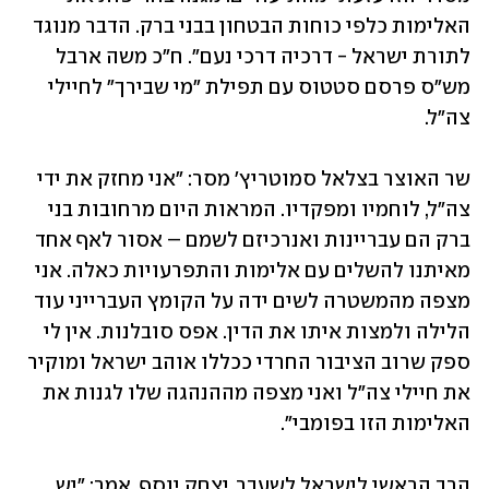
האלימות כלפי כוחות הבטחון בבני ברק. הדבר מנוגד 
לתורת ישראל - דרכיה דרכי נעם". ח"כ משה ארבל 
מש"ס פרסם סטטוס עם תפילת "מי שבירך" לחיילי 
צה"ל.
שר האוצר בצלאל סמוטריץ' מסר: "אני מחזק את ידי 
צה"ל, לוחמיו ומפקדיו. המראות היום מרחובות בני 
ברק הם עבריינות ואנרכיזם לשמם – אסור לאף אחד 
מאיתנו להשלים עם אלימות והתפרעויות כאלה. אני 
מצפה מהמשטרה לשים ידה על הקומץ העברייני עוד 
הלילה ולמצות איתו את הדין. אפס סובלנות. אין לי 
ספק שרוב הציבור החרדי ככללו אוהב ישראל ומוקיר 
את חיילי צה"ל ואני מצפה מההנהגה שלו לגנות את 
האלימות הזו בפומבי".
הרב הראשי לישראל לשעבר, יצחק יוסף, אמר: "יש 