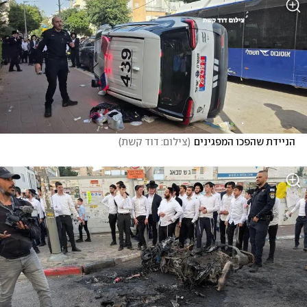
הניידת שהפכו המפגינים
(
צילום: דוד קשת
)