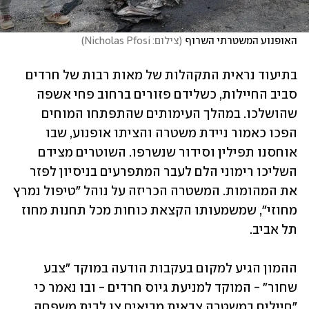
האופנוע המשטרתי השרוף
(
צילום: Nicholas Pfosi
)
בתיעוד נראית התקהלות של מאות רבות של חרדים 
סביב החיילות, כשלידם פזורים ברחוב פחי אשפה 
שהושלכו. במהלך העימותים שהתפתחו המוחים 
הפכו כאמור ניידת משטרה והציתו אופנוע, שבו 
אוחסנו תפילין וסידור שנשרפו. השוטרים מצידם 
השליכו רימוני הלם לעבר המתפרעים בניסיון לפזר 
את המהומות. המשטרה הכריזה על נוהל "טיפול נמרץ 
מחוזי", שמשמעותו הקצאת כוחות מכל תחנות מחוז 
תל אביב.
ההמון הגיע למקום בעקבות הודעה במוקד "צבע 
שחור" - המוקד למניעת גיוס חרדים - ובו נאמר כי 
"חיילים במשטרה צבאית מביאים צו לבית משפחה 