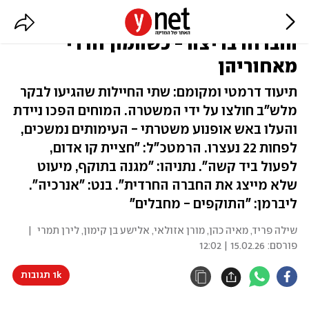
כאוס ועימותים בבני ברק: חיילות
הוברחו בריצה - כשהמון חרדי
מאחוריהן
תיעוד דרמטי ומקומם: שתי החיילות שהגיעו לבקר
מלש"ב חולצו על ידי המשטרה. המוחים הפכו ניידת
והעלו באש אופנוע משטרתי - העימותים נמשכים,
לפחות 22 נעצרו. הרמטכ"ל: "חציית קו אדום,
לפעול ביד קשה". נתניהו: "מגנה בתוקף, מיעוט
שלא מייצג את החברה החרדית". בנט: "אנרכיה".
ליברמן: "התוקפים - מחבלים"
שילה פריד, מאיה כהן, מורן אזולאי, אלישע בן קימון, לירן תמרי
|
פורסם:
15.02.26 | 12:02
1k תגובות