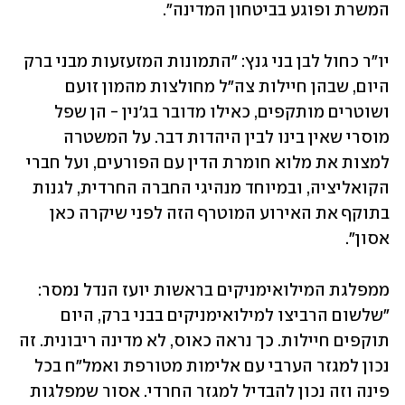
המשרת ופוגע בביטחון המדינה".
יו"ר כחול לבן בני גנץ: "התמונות המזעזעות מבני ברק 
היום, שבהן חיילות צה"ל מחולצות מהמון זועם 
ושוטרים מותקפים, כאילו מדובר בג׳נין - הן שפל 
מוסרי שאין בינו לבין היהדות דבר. על המשטרה 
למצות את מלוא חומרת הדין עם הפורעים, ועל חברי 
הקואליציה, ובמיוחד מנהיגי החברה החרדית, לגנות 
בתוקף את האירוע המוטרף הזה לפני שיקרה כאן 
אסון".
ממפלגת המילואימניקים בראשות יועז הנדל נמסר: 
"שלשום הרביצו למילואימניקים בבני ברק, היום 
תוקפים חיילות. כך נראה כאוס, לא מדינה ריבונית. זה 
נכון למגזר הערבי עם אלימות מטורפת ואמל"ח בכל 
פינה וזה נכון להבדיל למגזר החרדי. אסור שמפלגות 