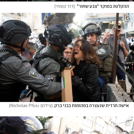
ההקלטה במוקד "צבע שחור"
(
דוד קשתי
)
אישה חרדית שנעצרה במהומות בבני ברק
(
צילום: Nicholas Pfosi
)