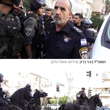
המפכ"ל בבני ברק
(
צילום: שאול גולן
)