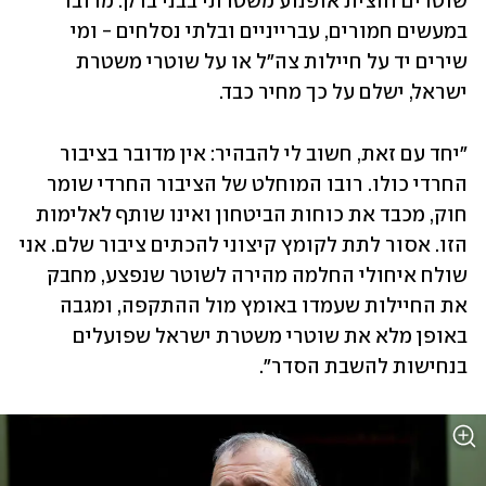
שוטרים והצית אופנוע משטרתי בבני ברק. מדובר 
במעשים חמורים, עברייניים ובלתי נסלחים - ומי 
שירים יד על חיילות צה"ל או על שוטרי משטרת 
ישראל, ישלם על כך מחיר כבד.
"יחד עם זאת, חשוב לי להבהיר: אין מדובר בציבור 
החרדי כולו. רובו המוחלט של הציבור החרדי שומר 
חוק, מכבד את כוחות הביטחון ואינו שותף לאלימות 
הזו. אסור לתת לקומץ קיצוני להכתים ציבור שלם. אני 
שולח איחולי החלמה מהירה לשוטר שנפצע, מחבק 
את החיילות שעמדו באומץ מול ההתקפה, ומגבה 
באופן מלא את שוטרי משטרת ישראל שפועלים 
בנחישות להשבת הסדר".