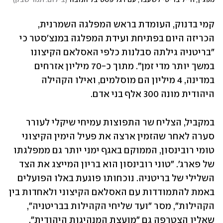
מפגין, חייל בריטי לשעבר, עם דגל פסטיבל הנובה
(
צילום: תמר שבק
)
קמי בדנוק, העומדת בראש המפלגה השמרנית, 
הכריזה היום בפתיחת ועידת המפלגה במנצ'סטר כי  
"בריטניה גילתה סבלנות כלפי האסלאם הקיצונו 
במשך יותר מדי זמן". מתוך כ-70 מיליון אזרחים 
במדינה, 4 מיליון הם מוסלמים, ואילו הקהילה 
היהודית מונה 300 אלף בני אדם.
במקביל, הצליח שר התפוצות עמיחי שיקלי לעורר 
סערה לאחר שהזמין ארצה את פעיל הימין הקיצוני 
טומי רובינסון, הממוקם באגף ימני יותר גם ממפלגתו 
של פארג'. "טוני רובינסון הוא בריון המייצג את הצד 
השלילי של בריטניה. נוכחותו פוגעת באלו הפועלים 
באמת להתמודדות עם האסלאם הקיצוני ולאחדות בין 
הקהילות", מסר "ועד שליחי הקהילות בבריטניה", 
שאליו הצטרפה גם "מועצת המנהיגות היהודית".