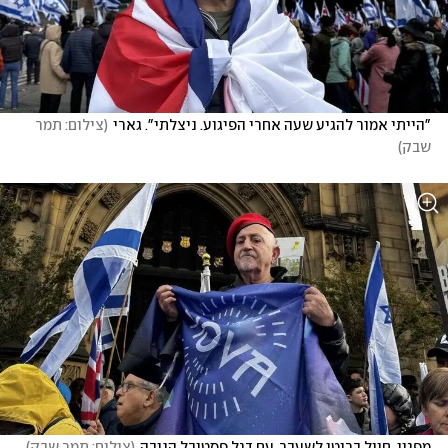
"הייתי אמור להגיע שעה אחרי הפיגוע. ניצלתי". גארי
(
צילום: תמר 
שבק
)