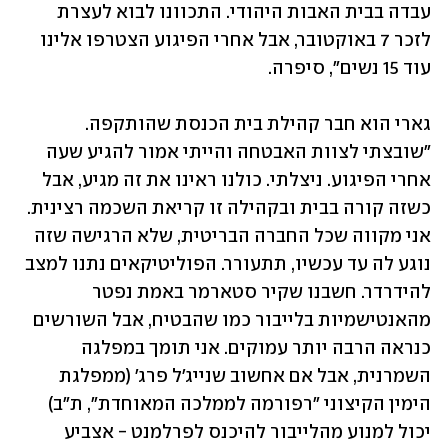
עבדה בבית האבות היהודי. התכוונו לבוא לעצרת 
לזכר 7 באוקטובר, אבל אחרי הפיגוע הצטרפו אלינו 
עוד 15 נשים", סיפרה.
גארי הוא חבר קהילת בית הכנסת שהותקפה. 
"שובצתי לצוות האבטחה והייתי אמור להגיע שעה 
אחרי הפיגוע. ניצלתי. כולנו ראינו את זה מגיע, אבל 
כשזה קורה בבית ובקהילה זו קריאת השכמה רצינית. 
אני מקווה שכל החברה הבריטית, שלא הרגישה שזה 
נוגע לה עד עכשיו, תתעורר. הפוליטיקאים נתנו למצב 
להידרדר. חשבנו שקיר סטארמר באמת נפטר 
מהאנטישמיות בלייבור כמו שהבטיח, אבל השורשים 
כנראה הרבה יותר עמוקים. אני תומך במפלגה 
השמרנית, אבל אם אחשוב שנייג'ל פרג' (ממפלגת 
הימין הקיצוני "רפורמה לממלכה המאוחדת", ת"ב) 
יכול למנוע מהלייבור להיכנס לפרלמנט - אצביע 