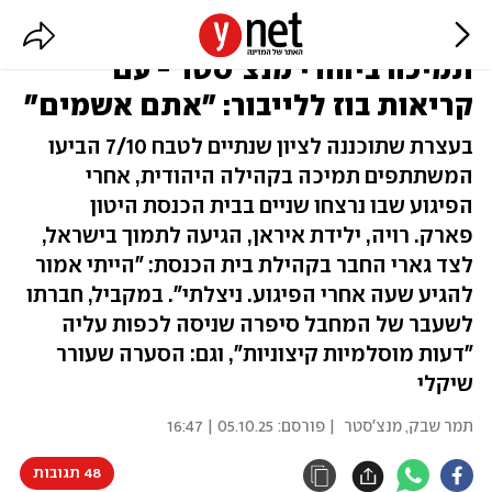
עצרת הזיכרון ל-7/10 הפכה למפגן
תמיכה ביהודי מנצ'סטר - עם
קריאות בוז ללייבור: "אתם אשמים"
בעצרת שתוכננה לציון שנתיים לטבח 7/10 הביעו
המשתתפים תמיכה בקהילה היהודית, אחרי
הפיגוע שבו נרצחו שניים בבית הכנסת היטון
פארק. רויה, ילידת איראן, הגיעה לתמוך בישראל,
לצד גארי החבר בקהילת בית הכנסת: "הייתי אמור
להגיע שעה אחרי הפיגוע. ניצלתי". במקביל, חברתו
לשעבר של המחבל סיפרה שניסה לכפות עליה
"דעות מוסלמיות קיצוניות", וגם: הסערה שעורר
שיקלי
תמר שבק, מנצ'סטר
| פורסם:
05.10.25 | 16:47
48 תגובות