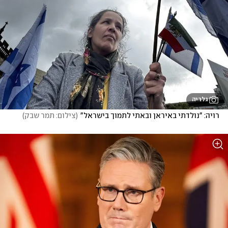
גלריה
רויה: "נולדתי באיראן ובאתי לתמוך בישראל"
(
צילום: תמר שבק
)