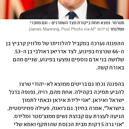
סטרמר. נמצא תחת ביקורת מצד השמרנים - וגם מחברי 
מפלגתו
(
צילום: James Manning, Pool Photo via AP
)
ההפגנה נערכה במקביל להלוויתו של מלווין קרביץ בן 
ה-66 שנרצח בפיגוע, לצד אדריאן דאולבי בן ה-53. 
שלושה בני אדם נוספים נפצעו בפיגוע, שניים מהם 
באורח קשה.
בהפגנה נכחו גם בריטים ממוצא לא-יהודי שרצו 
להביע תמיכה בקהילה. אחת מהם, רויה, נפנפה בדגל 
ישראל ואיראן. "אני ילידת איראן ובאתי לתמוך 
בישראל", אמרה בחיוך. גם ג'ואנה, פעילה פמיניסטית, 
הגיעה לעצרת עם קבוצת נשים ממנצ'סטר ומלידס. 
"אני גרה 5 דקות מבית הכנסת שהותקף ואמא שלי 