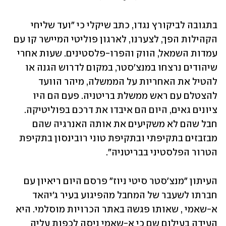
בתגובה לביקורץ נגדו, כתב שיקלי כי "ועד שליחי 
הקהילות הפך, לצערנו, לארגון פוליטי המיישר קו עם 
עמדות השמאל, הווק והפרו-פלסטינים. שעות אחרי 
שיהודים נרצחו במנצ'סטר, במקום לדרוש הגנה או 
להטיל את האחריות על הממשלה, מיהר הוועד 
להצטלם עם ראש ממשלת בריטניה. פעם הם היו 
ציונים גאים, היום הם איבדו את דרכם בפוליטיקה. 
חבל שהם לא משקיעים את אותה האנרגיה שהם 
מבזבזים בתקיפתי ובתקיפת טוני רובינסון בתקיפת 
הטרור הפלסטיני בבריטניה".
העיתון "מנצ'סטר סיטי ניוז" פרסם היום ריאיון עם 
חברתו לשעבר של המחבל מהפיגוע בעיר ג'יהאד 
א-שאמי , שאותו פגשה באתר הכרויות מוסלמי. היא 
העידה בעילום שם כי א-שאמי ניסה לכפות עליה 