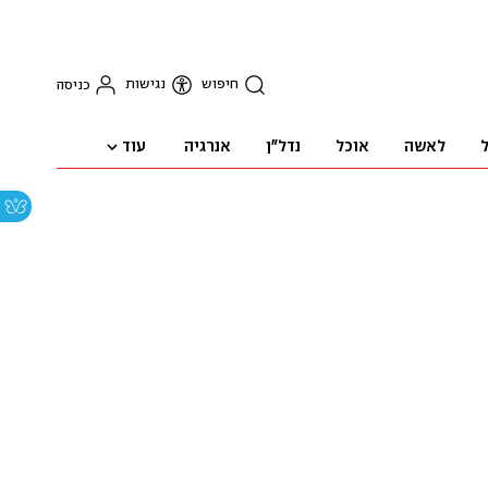
חיפוש
נגישות
כניסה
עוד
ל
לאשה
אוכל
נדל"ן
אנרגיה