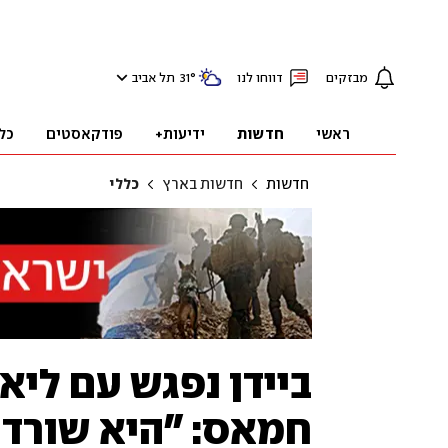
מבזקים
דווחו לנו
°
31
תל אביב
ראשי
חדשות
ידיעות+
פודקאסטים
כל
חדשות
חדשות בארץ
כללי
ביידן נפגש עם לי
חמאס: "היא שורד