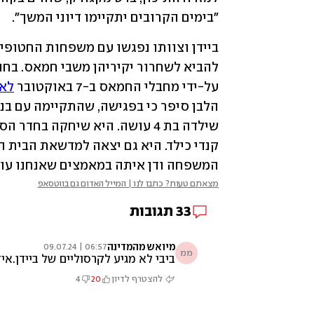
"בימים הקרובים יתקיימו דיוני המשך".
להביא לשחרור יקיריהן משבי חמאס. בחוד
על-ידי מחבלי החמאס ב-7 באוקטובר 
לאח
המשפחה ודן איתה במאמצים שאנחנו עוש
מצאתם טעות? כתבו לנו | המייל האדום גם בווטסאפ
33
תגובות
מיואש מהמדינה
06:57 | 09.07.24
ממ
ביבי לא מגיע לקרסוליים של ביידן.איז
להצטרף לדיון
20
4