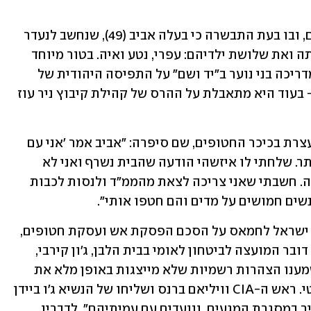
אצילי שוחררה משבי חמאס אחרי 54 ימים, ובו בעת התבשרה כי בעלה אביב (49), שנחשב לנעדר 
מאז 7 באוקטובר, נרצח והותיר אחריו אותה ואת שלושת ילדיהם: עפרי, נטע ואיה. בטור מיוחד 
ל"ניו יורק טיימס" כתבה אשת החינוך שמדריכה בני נוער ב"יד ושם" על התפיסה היהודית של 
"תקומה" וייחלה לשלום עם הפלסטינים - בעוד היא מתאבלת על ההרס של קהילת קיבוץ ניר עוז 
עדותה של אצילי הוקרנה בפברואר גם בעצרת בכיכר החטופים, שם סיפרה: "אביב אמר 'אני עם 
כיתת הכוננות' ויצא - ולא ראיתי אותו יותר. שלחתי לו איזשהי הודעה שהבית נשרף ואני לא 
יודעת מה לעשות, והוא כבר לא הגיב אליה. חשבתי שאני צריכה לצאת מהממ"ד ולנסות לכבות 
נשים חמושים על מדים והם חטפו אותי".
הבית הלבן התייחס אמש למשא ומתן בין ישראל לחמאס על הסכם הפסקת אש ועסקת חטופים, 
ומסר כי "עדיין ישנם פערים בין הצדדים". דובר המועצה לביטחון לאומי בבית הלבן, ג'ון קירבי, 
אמר בתדרוך לכתבים כי "בשני הצדדים שמענו הצהרות רשמיות שלא מייצגות באופן מלא את 
הדיונים שאנחנו עורכים איתם באופן פרטי. ראש ה-CIA וויליאם ברנס ושליחו של הנשיא ג'ו ביידן 
למזרח התיכון, ברט מקגורק, שוהים בקהיר במסגרת המגעים, ונועדים עם עמיתיהם". לדבריו, 