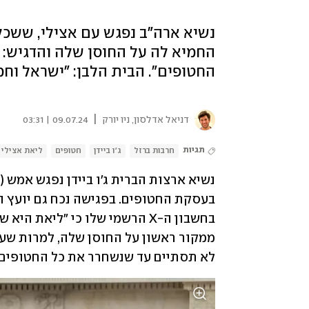
נשיא ארה"ב נפגש עם אצילי, ששכל
החמיא לה על החוסן שלה והדגיש:
החטופים". הבית הלבן: "ישראל וח
|
דניאל אדלסון, ניו יורק
09.07.24 | 03:31
תגיות
חרבות ברזל
ג'ו ביידן
חטופים
ליאת אצילי
לא תסתיים עד שנשחרר את כל החטופים 