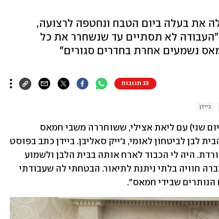
ה את בעלה ביום הטבח ונחטפה לרצועה,
 "העבודה לא תסתיים עד שנשחרר את כל
מאס נשמעים אחרת בחדרים סגורים"
33 תגובות
ביידן
נשיא ארצות הברית ג'ו ביידן נפגש אמש (יום שני) עם ליאת אצילי, ששוחררה משבי חמאס 
בעסקת החטופים. בפגישה נכח גם יועץ הבית לבן לביטחון לאומי, ג'ייק סאליבן. ביידן כתב בפוסט 
בחשבון ה-X הרשמי שלו כי "ליאת היא שורדת. היה לי הכבוד לארח אותה בבית הלבן ולשמוע 
ממקור ראשון על החוסן שלה, למרות שעברה חוויה בלתי ניתנת לתיאור. הבטחתי לה שעבודתי 
הנותרים שבידי חמאס".