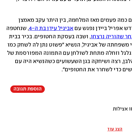
ביידן וצוותו נפגשו עם משפחות החטופים כמה פעמים מאז המלחמה, בין היתר עקב מאמצן 
ש אפריל ביידן נפגש עם 
אביגיל עידן בת ה-4
, שנחטפה 
ר שהוריה נרצחו
, ושבה בעסקת החטופים. בכיר בבית 
הלבן סיפר כי בפגישה, שהתקיימה עם בני משפחתה של אביגיל, הנשיא "פשוט נתן לה לשחק כמו 
שילדה בת 4 עושה. היא שיחקה בחדר הסגלגל וזחלה מתחת לשולחן עם התמונה המפורסמת של 
קנדי כילד. היא גם יצאה למדשאת הבית הלבן, רצה ושיחקה בגן השעשועים כשהנשיא היה עם 
ים כדי לשחרר את החטופים".
הוספת תגובה
ו אצילות
הצג עוד