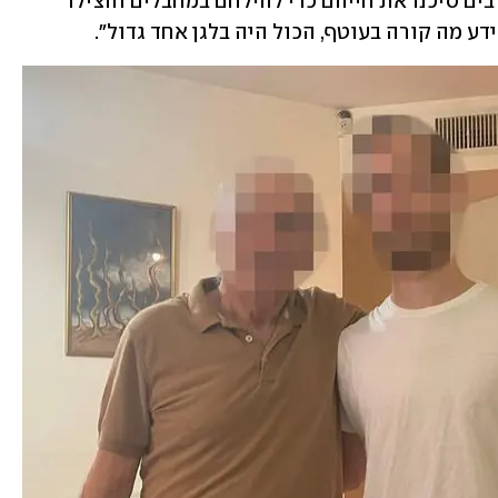
שהצבא לא היה ב-7 באוקטובר. אזרחים רבים סיכנו את חייהם כדי להילחם במחבלים והצילו 
דע מה קורה בעוטף, הכול היה בלגן אחד גדול".