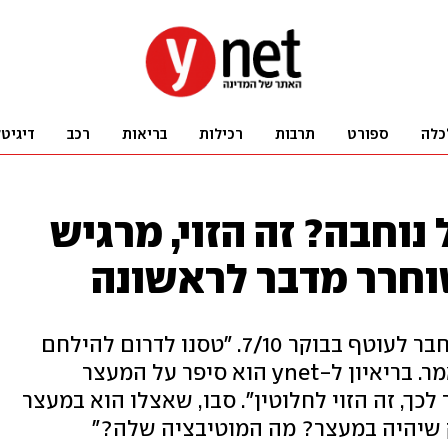
כלה
ספורט
תרבות
רכילות
בריאות
רכב
דיגיט
וחבה? זה הזוי, מרגיש
וחרר מדבר לראשונה
ס', בן 22 מאלקנה, מיהר עם שוטר וחבר לעוטף בבוקר 7/10. "טסנו לדרום להילחם
וכבר ב-8:24 היינו בזירת לחימה", אמר. בריאיון ל-ynet הוא סיפר על המעצר
לכך, זה הזוי לחלוטין". סבו, שאצלו הוא במעצר
שיהיה במעצר? מה המוטיבציה שלה?"