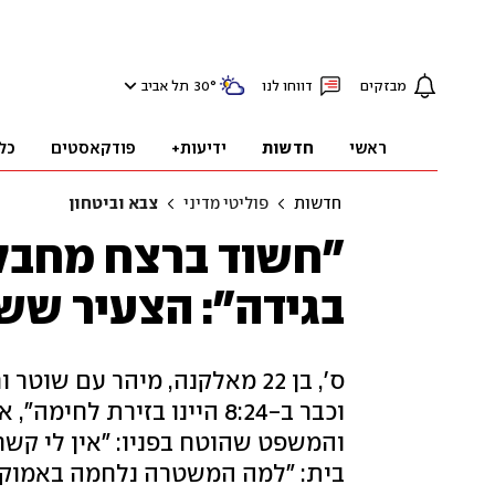
מבזקים
דווחו לנו
°
30
תל אביב
ראשי
חדשות
ידיעות+
פודקאסטים
כל
חדשות
פוליטי מדיני
צבא וביטחון
"חשוד ברצח מחבל נ
בגידה": הצעיר שש
והמשפט שהוטח בפניו: "אין לי קשר 
בית: "למה המשטרה נלחמה באמוק 