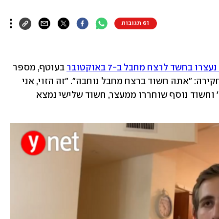
61 תגובות
צרו בחשד לרצח מחבל ב-7 באוקטובר
 בעוטף, מספר 
אחד מהם על המשפט שהוטח לו בפניו בחקירה: "אתה חשוד ברצח מחבל נוחבה". "זה הזוי, אני 
מרגיש בגידה", אומר ס', בן 22 מאלקנה. ס' וחשוד נוסף שוחררו ממעצר, חשוד שלישי נמצא 