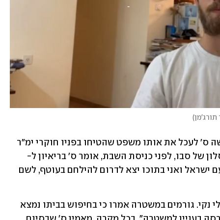
 תורג'מן
)
במעצר הבית אצל סבו, בן 73, עדיין מתקשה ס' לעכל את אותו משפט שהטיחו בפניו חוקרי ימ״ר 
ן של סבו, לפני כניסת השבת, אומר ס' בריאיון ל-
ynet: "רצח מחבל נוחבה. זה נשמע הזוי. עם ישראל ואני בתוכו יצא לדרום להילחם בעוטף, לשם 
בדיון בבית המשפט נאמר כי לס' עבר פלילי נקי. גורמים במשטרה אמרו כי בחיפוש בביתו נמצא 
אקדח ללא רישיון, לפי סניגורו "נמסרה גרסה בעניין למשטרה". בכל מקרה, מאמין ס' שבסיום 