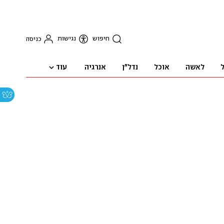
חיפוש
נגישות
כניסה
עוד
ל
לאשה
אוכל
נדל"ן
אנרגיה