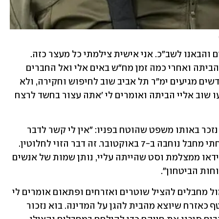
הוא סיפר כי "בכל אותו יום עצרנו מחבלים והבאנו לשב"כ. אני אישית צילמתי כל מעצר כזה. 
נלחמנו שם כמעט שבועיים בדרום. חזרנו הביתה ואחרי כמה זמן מח"ש באים אלי ואל החברים 
לחיפוש וחקירה. פתאום לפני שלושה חודשים מגיעים ימ"ר תל אביב שוב לחיפוש וחקירה, ולא 
יוצא דבר ממנה. ביום שלישי האחרון הגיעו שוב אליי הביתה ואומרים לי ׳אתה עצור בחשד לרצח 
לראשונה בריאיון ס' נשמע כועס, כשהוא נזכר באותו משפט שהוטח בפניו: "אין לי קשר לדבר 
הזה. זה פשוט הזוי שאומרים לי שאני רצחתי מחבל נוחבה ב-7 באוקטובר. זה דבר הזוי לחלוטין. 
אני משתף פעולה בחקירה, נותן סרטוני וידאו ממצלמת וסט שהייתה עליי, נותן שמות של אנשים 
חות הביטחון".
"אני מרגיש בגידה", הוא זועם. "נלחמתי מול מחבלים להציל שוטרים ואזרחים ופתאום אומרים לי 
- 'רוצח׳. הייתי חייל משוחרר, הגעתי לעוטף כאזרח שיוצא מהבית להגן על המדינה. בוא נזכור 