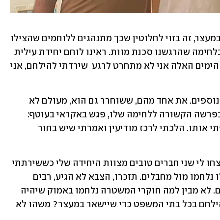
על המעצר אומר ס': "הייתי שלושה ימים במעצר, זה בזוי לחלוטין שכך מתנהגים ללוחמים שהצילו 
אזרחים ואנשי כוחות ביטחון. היו רגעים בלחימה שהרגשנו סכנת מוות. ראינו לוחם יחידת עילית 
נופל בקרב. למרות מה שעברתי בשלושת הימים האלה אני לא מתחרט לרגע  שירדתי להילחם, אני 
לדבריו, הוא לא מכיר את שני החשודים הנוספים. את אחד מהם, ששוחרר גם הוא, מעולם לא 
פגש. את השלישי, שנגדו יש כתב אישום בפרשה הקשורה ללחימה שלו, פגש באקראי בעוטף: 
"הוא התחזה לשוטר-חבלן. אני זה שחשפתי אותו. הלכתי לרכז מודיעין ואמרתי שיש בחור 
הסבא, בן 73, שומע את הנכד ומוסיף: "נרצחו לי שני חברים טובים מצוות היחידה שלי כששירתתי 
בצבא, בני קיבוץ בארי. הנכד והחברים שלו נלחמו מול מחבלים. תזכרו, הצבא לא הגיע, רבים 
וטובים לקחו נשקים ונסעו להילחם בדרום. לא מבין למה חוקרי המשטרה נלחמו באמוק שיהיה 
במעצר? מה המוטיבציה של המשטרה להילחם בכל בתי המשפט כדי שיישאר במעצר? משהו לא 