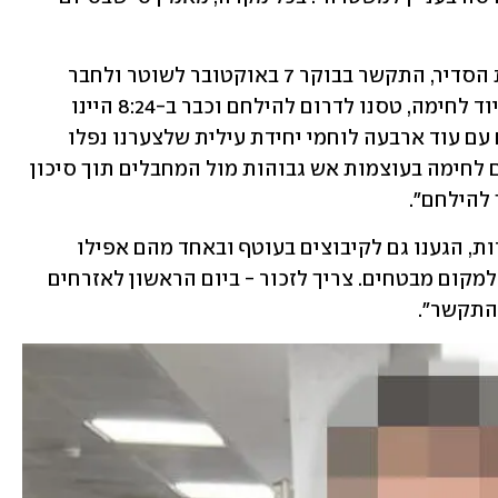
ס', ששירת כלוחם ביחידה קרבית בשירות הסדיר, התקשר בבוקר 7 באוקטובר לשוטר ולחבר 
נוסף: "נפגשנו בצומת כפר סבא, לקחנו ציוד לחימה, טסנו לדרום להילחם וכבר ב-8:24 היינו 
בזירת לחימה בצומת שער הנגב. היינו שם עם עוד ארבעה לוחמי יחידת עילית שלצערנו נפלו 
במהלך הקרבות מול המחבלים. הייתה שם לחימה בעוצמות אש גבוהות מול המחבלים תוך סיכון 
להילחם". 
לדבריו, "ב-7 באוקטובר נלחמנו בכמה זירות, הגענו גם לקיבוצים בעוטף ובאחד מהם אפילו 
סייענו לחלץ בשלום ילד מהבית ולהביאו למקום מבטחים. צריך לזכור - ביום הראשון לאזרחים 
התקשר". 