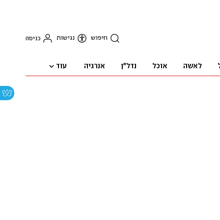
חיפוש
נגישות
כניסה
עוד
לאשה
אוכל
נדל"ן
אנרגיה