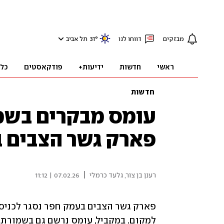
מבזקים
דווחו לנו
°
31
תל אביב
ראשי
חדשות
ידיעות+
פודקאסטים
כל
חדשות
עומס מבקרים בשמו
פארק גשר הצבים ב
|
רענן בן צור
,
גלעד כרמלי
07.02.26 | 11:12
למקום. במקביל, עומס נרשם גם בשמורת 