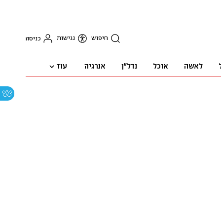
חיפוש
נגישות
כניסה
עוד
לאשה
אוכל
נדל"ן
אנרגיה