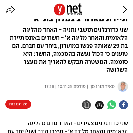
שני כדורגלנים נעצרו בחשד לאונס
תיירת מארה"ב במלון בת"א
שני כדורגלנים תושבי נתניה - האחד מהליגה
הלאומית והאחר מליגה א' - חשודים באונס תיירת
בת 29 שאותה פגשו במועדון, ביחד עם חברם. הם
טוענים כי הכול נעשה בהסכמה, החשד: היא
סוממה. המשטרה תבקש להאריך את מעצר
השלושה
מאיר תורג'מן
| פורסם:
10.11.25 | 17:58
20 תגובות
שני כדורגלנים צעירים - האחד מהם מהליגה 
הלאומית והאחר מליגה א׳ - נעצרו היום (שני) יחד עם 