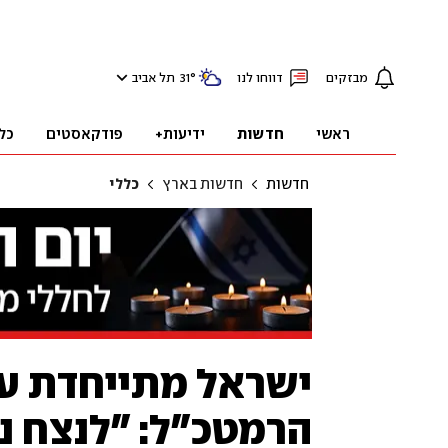
מבזקים
דווחו לנו
°
31
תל אביב
ראשי
חדשות
ידיעות+
פודקאסטים
כל
חדשות
חדשות בארץ
כללי
ישראל מתייחדת עם
הרמטכ"ל: "לנצח נ