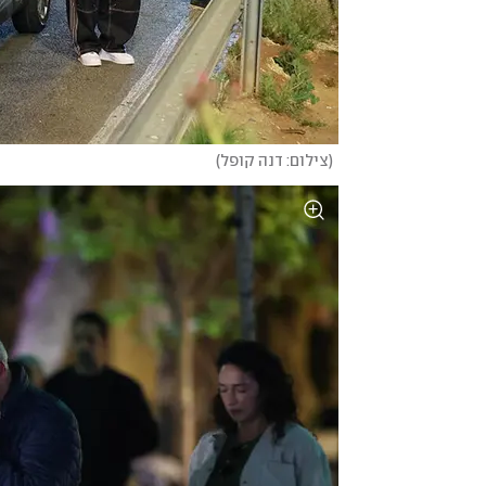
(
צילום: דנה קופל
)