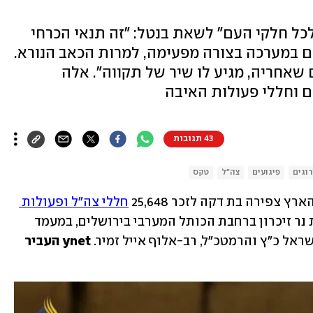
"לכל חלקי העם" לשאת בנטל: "זה תנאי הכרחי
ים במערכה בצורה מפעימה, למרות הכאב הנורא.
שאחריה, מגיע לו שיר של תקווה". אלה
43 תגובות
וגים
פיגועים
צה"ל
טקס
חללי צה"ל ופעולות 
. מיד לאחר מכן נפתח טקס הדלקת נר זיכרון ברחבת הכותל המערבי בירושלים, במעמד 
ראל כ"ץ והרמטכ"ל, רב-אלוף אייל זמיר. 
ynet העביר 