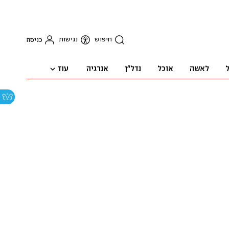
חיפוש
נגישות
כניסה
עוד
ל
לאשה
אוכל
נדל"ן
אנרגיה