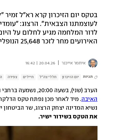
בטקס יום הזיכרון קרא רא"ל זמיר 
לעוצמתנו הצבאית". הרצוג: "עומד
לדור המלחמה מגיע לחלום על היום 
האירועים מחר לזכר 25,648 הנופלים וחללי פעולות האיבה
|
איתמר אייכנר
20.04.26 | 16:42
תגיות
יום הזיכרון
חללי צה"ל
חיילים
צפירה
הר
הערב (שני), בשעה 20:00, נשמעה ברחבי הארץ צפירה בת דקה לזכר 25,648 
האיבה
נשיא המדינה יצחק הרצוג, שר הביטחון יש
את הטקס בשידור ישיר.