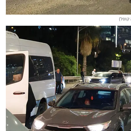
 קופל
)