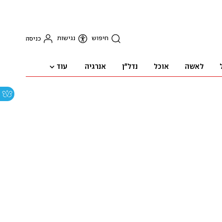
חיפוש
נגישות
כניסה
עוד
לאשה
אוכל
נדל"ן
אנרגיה