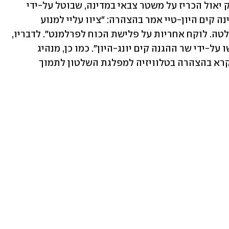
כשבוע לאחר שנשיא דרום קוריאה יון סוק יאול הכריז על משטר צבאי במדינה, שבוטל על-ידי 
הפרלמנט, מפקד הכוחות המיוחדים במדינה קים היון-טיי אמר בהצהרה: "ציוו עליי למנוע 
מהמחוקקים להתאסף ולהצביע נגד ההחלטה. לוקח אחריות על פלישת הכוח לפרלמנט". לדבריו, 
"החיילים המעורבים הם קורבנות ששומשו על-ידי שר ההגנה קים יונג-היון". כמו כן, מנהיג 
האופוזיציה בדרום קוריאה לי ג'יי-מיונג קרא בהצהרה בטלוויזיה למפלגת השלטון לתמוך 