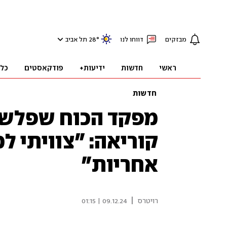
מבזקים
דווחו לנו
°
28
תל אביב
ראשי
חדשות
ידיעות+
פודקאסטים
כל
חדשות
מפקד הכוח שפלש 
קוריאה: "צוויתי ל
אחריות"
|
רויטרס
09.12.24 | 01:15